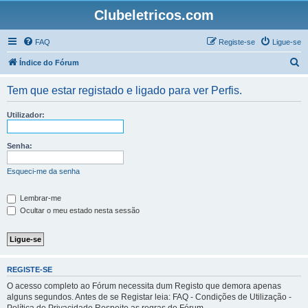
Clubeletricos.com
FAQ
Registe-se
Ligue-se
P
Índice do Fórum
e
Tem que estar registado e ligado para ver Perfis.
s
q
Utilizador:
u
i
Senha:
s
Esqueci-me da senha
a
r
Lembrar-me
Ocultar o meu estado nesta sessão
REGISTE-SE
O acesso completo ao Fórum necessita dum Registo que demora apenas
alguns segundos. Antes de se Registar leia: FAQ - Condições de Utilização -
Política de Privacidade Respeite as regras do Fórum.