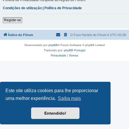
Condições de utilização
|
Política de Privacidade
Registe-se
Índice do Fórum
O Fuso Horário do Fórum é
UTC+01:00
Desenvolvido por
phpBB
® Forum Software © phpBB Limited
Traduzido por:
phpBB Portugal
Privacidade
|
Termos
Este site utiliza cookies para lhe proporcionar
uma melhor experiência.
Saiba mais
Entendido!