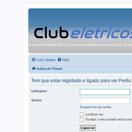
sobre a Mobilidade Elétrica e Parceiro privilegiado da Associação de Uti
Links rápidos
FAQ
Índice do Fórum
Tem que estar registado e ligado para ver Perfis.
Utilizador:
Senha:
Esqueci-me da senha
Lembrar-me
Ocultar o meu estado nesta ses