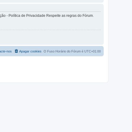
o - Política de Privacidade Respeite as regras do Fórum.
acte-nos
Apagar cookies
O Fuso Horário do Fórum é
UTC+01:00