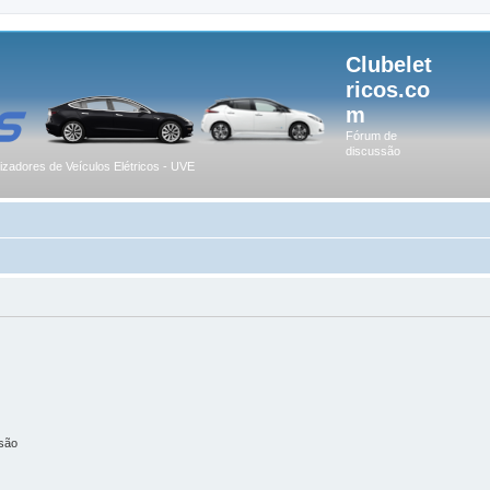
Clubelet
ricos.co
m
Fórum de
discussão
lizadores de Veículos Elétricos - UVE
são