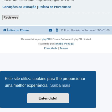
Condições de utilização
|
Política de Privacidade
Registe-se
Índice do Fórum
O Fuso Horário do Fórum é
UTC+01:00
Desenvolvido por
phpBB
® Forum Software © phpBB Limited
Traduzido por:
phpBB Portugal
Privacidade
|
Termos
Este site utiliza cookies para lhe proporcionar
uma melhor experiência.
Saiba mais
Entendido!