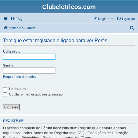
Clubeletricos.com
FAQ
Registe-se
Ligue-se
P
Índice do Fórum
e
Tem que estar registado e ligado para ver Perfis.
s
q
Utilizador:
u
i
Senha:
s
Esqueci-me da senha
a
r
Lembrar-me
Ocultar o meu estado nesta sessão
REGISTE-SE
O acesso completo ao Fórum necessita dum Registo que demora apenas
alguns segundos. Antes de se Registar leia: FAQ - Condições de Utilização -
Política de Privacidade Respeite as regras do Fórum.