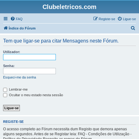
Clubeletricos.com
FAQ
Registe-se
Ligue-se
P
Índice do Fórum
e
Tem que ligar-se para citar Mensagens neste Fórum.
s
q
Utilizador:
u
i
Senha:
s
Esqueci-me da senha
a
r
Lembrar-me
Ocultar o meu estado nesta sessão
REGISTE-SE
O acesso completo ao Fórum necessita dum Registo que demora apenas
alguns segundos. Antes de se Registar leia: FAQ - Condições de Utilização -
Política de Privacidade Respeite as regras do Fórum.