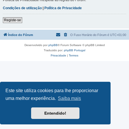
Condições de utilização
|
Política de Privacidade
Registe-se
Índice do Fórum
O Fuso Horário do Fórum é
UTC+01:00
Desenvolvido por
phpBB
® Forum Software © phpBB Limited
Traduzido por:
phpBB Portugal
Privacidade
|
Termos
Este site utiliza cookies para lhe proporcionar
uma melhor experiência.
Saiba mais
Entendido!