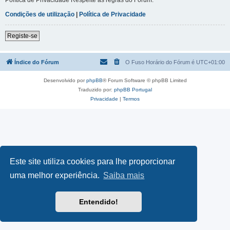
Condições de utilização
|
Política de Privacidade
Registe-se
Índice do Fórum
O Fuso Horário do Fórum é
UTC+01:00
Desenvolvido por
phpBB
® Forum Software © phpBB Limited
Traduzido por:
phpBB Portugal
Privacidade
|
Termos
Este site utiliza cookies para lhe proporcionar
uma melhor experiência.
Saiba mais
Entendido!