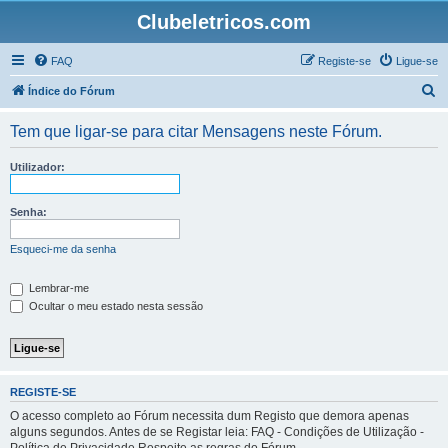
Clubeletricos.com
FAQ
Registe-se
Ligue-se
P
Índice do Fórum
e
Tem que ligar-se para citar Mensagens neste Fórum.
s
q
Utilizador:
u
i
Senha:
s
Esqueci-me da senha
a
r
Lembrar-me
Ocultar o meu estado nesta sessão
REGISTE-SE
O acesso completo ao Fórum necessita dum Registo que demora apenas
alguns segundos. Antes de se Registar leia: FAQ - Condições de Utilização -
Política de Privacidade Respeite as regras do Fórum.