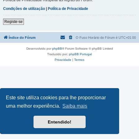
Condições de utilização
|
Política de Privacidade
Registe-se
Índice do Fórum
O Fuso Horário do Fórum é
UTC+01:00
Desenvolvido por
phpBB
® Forum Software © phpBB Limited
Traduzido por:
phpBB Portugal
Privacidade
|
Termos
Este site utiliza cookies para lhe proporcionar
uma melhor experiência.
Saiba mais
Entendido!