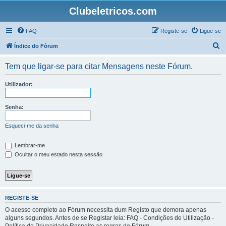
Clubeletricos.com
FAQ
Registe-se
Ligue-se
P
Índice do Fórum
e
Tem que ligar-se para citar Mensagens neste Fórum.
s
q
Utilizador:
u
i
Senha:
s
Esqueci-me da senha
a
r
Lembrar-me
Ocultar o meu estado nesta sessão
REGISTE-SE
O acesso completo ao Fórum necessita dum Registo que demora apenas
alguns segundos. Antes de se Registar leia: FAQ - Condições de Utilização -
Política de Privacidade Respeite as regras do Fórum.