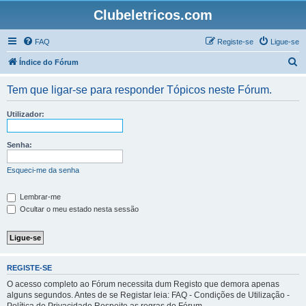
Clubeletricos.com
FAQ
Registe-se
Ligue-se
P
Índice do Fórum
e
Tem que ligar-se para responder Tópicos neste Fórum.
s
q
Utilizador:
u
i
Senha:
s
Esqueci-me da senha
a
r
Lembrar-me
Ocultar o meu estado nesta sessão
REGISTE-SE
O acesso completo ao Fórum necessita dum Registo que demora apenas
alguns segundos. Antes de se Registar leia: FAQ - Condições de Utilização -
Política de Privacidade Respeite as regras do Fórum.