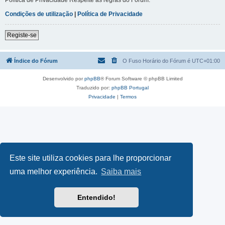
Condições de utilização
|
Política de Privacidade
Registe-se
Índice do Fórum
O Fuso Horário do Fórum é
UTC+01:00
Desenvolvido por
phpBB
® Forum Software © phpBB Limited
Traduzido por:
phpBB Portugal
Privacidade
|
Termos
Este site utiliza cookies para lhe proporcionar
uma melhor experiência.
Saiba mais
Entendido!