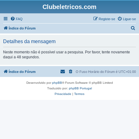
Clubeletricos.com
FAQ
Registe-se
Ligue-se
P
Índice do Fórum
e
Detalhes da mensagem
s
q
Neste momento não é possível usar a pesquisa. Por favor, tente novamente
daqui a 48 segundos.
u
i
Índice do Fórum
O Fuso Horário do Fórum é
UTC+01:00
s
a
Desenvolvido por
phpBB
® Forum Software © phpBB Limited
r
Traduzido por:
phpBB Portugal
Privacidade
|
Termos