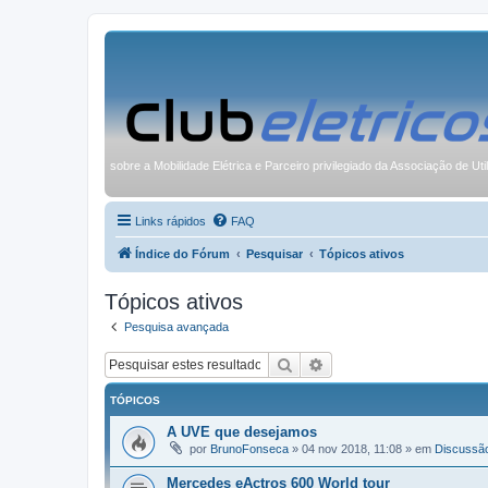
sobre a Mobilidade Elétrica e Parceiro privilegiado da Associação de Uti
Links rápidos
FAQ
Índice do Fórum
Pesquisar
Tópicos ativos
Tópicos ativos
Pesquisa avançada
Pesquisar
Pesquisa avançada
TÓPICOS
A UVE que desejamos
por
BrunoFonseca
»
04 nov 2018, 11:08
» em
Discussã
Mercedes eActros 600 World tour