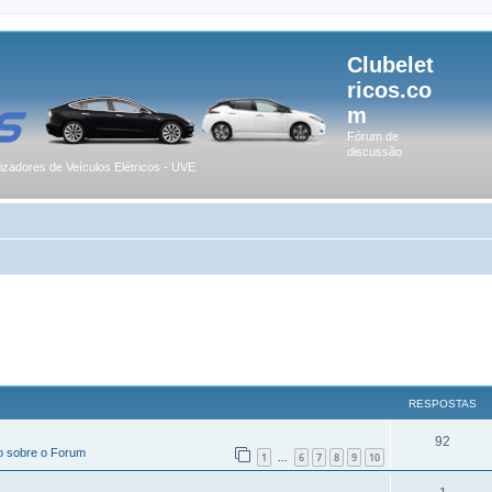
Clubelet
ricos.co
m
Fórum de
discussão
lizadores de Veículos Elétricos - UVE
RESPOSTAS
92
o sobre o Forum
1
6
7
8
9
10
...