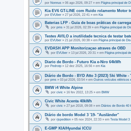
por
Nonnus
»
06 ago 2026, 09:27
» em
Página principal de 
Kia EV6 GT-LINE com Ruido rolamento Motor tr
por
EVUber
»
27 jul 2026, 22:41
» em
Kia
Baterias LFP - Guia de boas práticas de carr
por
pms
»
31 jul 2026, 02:39
» em
Página principal de D
Testes AVILO a inutilidade tecnica de testar bat
por
EVUber
»
21 jul 2026, 00:38
» em
Página principal de Di
EVDASH APP Monitorizaçao atraves de OBD
por
EVUber
»
13 jul 2026, 20:31
» em
Página principal d
Diario de Bordo - Futuro Kia e-Niro 64kWh
por
Pedrotp
»
12 dez 2025, 16:56
» em
Kia
Diário de Bordo - BYD Atto 3 (2023) Ski White - 
por
pms
»
03 jul 2026, 03:54
» em
Outros veículos elétricos 
BMW i4 White Alpine
por
civic
»
16 fev 2022, 13:25
» em
BMW
Civic White Acenta 40kWh
por
civic
»
27 jun 2018, 09:08
» em
Diários de Bordo 40
Diário de bordo Model 3 '19- "Ausländer"
por
rjspedition
»
05 nov 2024, 22:33
» em
Tesla Model 3
E-GMP KIA/Hyundai ICCU