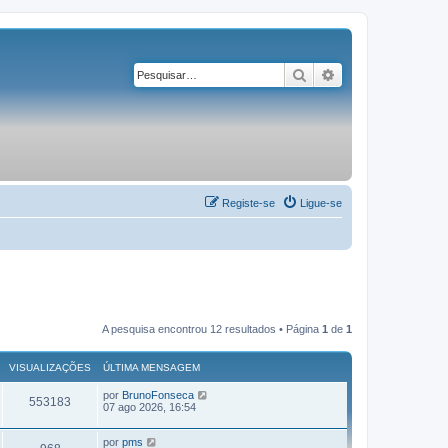
Pesquisar
Pesquisa avançad
Registe-se
Ligue-se
A pesquisa encontrou 12 resultados • Página
1
de
1
VISUALIZAÇÕES
ÚLTIMA MENSAGEM
por
BrunoFonseca
553183
07 ago 2026, 16:54
por
pms