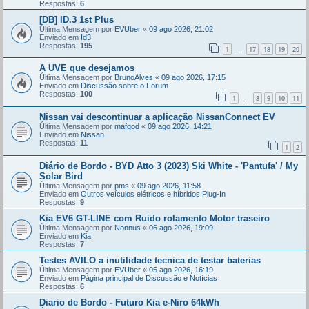
Respostas:
6
[DB] ID.3 1st Plus
Última Mensagem por
EVUber
«
09 ago 2026, 21:02
Enviado em
Id3
Respostas:
195
1
17
18
19
20
...
A UVE que desejamos
Última Mensagem por
BrunoAlves
«
09 ago 2026, 17:15
Enviado em
Discussão sobre o Forum
Respostas:
100
1
8
9
10
11
...
Nissan vai descontinuar a aplicação NissanConnect EV
Última Mensagem por
mafgod
«
09 ago 2026, 14:21
Enviado em
Nissan
Respostas:
11
1
2
Diário de Bordo - BYD Atto 3 (2023) Ski White - 'Pantufa' / My
Solar Bird
Última Mensagem por
pms
«
09 ago 2026, 11:58
Enviado em
Outros veículos elétricos e híbridos Plug-In
Respostas:
9
Kia EV6 GT-LINE com Ruido rolamento Motor traseiro
Última Mensagem por
Nonnus
«
06 ago 2026, 19:09
Enviado em
Kia
Respostas:
7
Testes AVILO a inutilidade tecnica de testar baterias
Última Mensagem por
EVUber
«
05 ago 2026, 16:19
Enviado em
Página principal de Discussão e Notícias
Respostas:
6
Diario de Bordo - Futuro Kia e-Niro 64kWh