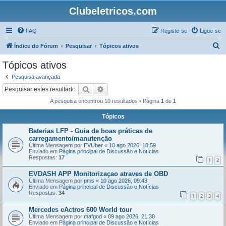
Clubeletricos.com
FAQ
Registe-se
Ligue-se
P
Índice do Fórum
Pesquisar
Tópicos ativos
e
Tópicos ativos
s
Pesquisa avançada
q
Pesquisar
Pesquisa avançada
u
A pesquisa encontrou 10 resultados • Página
1
de
1
i
Tópicos
s
Baterias LFP - Guia de boas práticas de
a
carregamento/manutenção
r
Última Mensagem por
EVUber
«
10 ago 2026, 10:59
Enviado em
Página principal de Discussão e Notícias
Respostas:
17
1
2
EVDASH APP Monitorizaçao atraves de OBD
Última Mensagem por
pms
«
10 ago 2026, 09:43
Enviado em
Página principal de Discussão e Notícias
Respostas:
34
1
2
3
4
Mercedes eActros 600 World tour
Última Mensagem por
mafgod
«
09 ago 2026, 21:38
Enviado em
Página principal de Discussão e Notícias