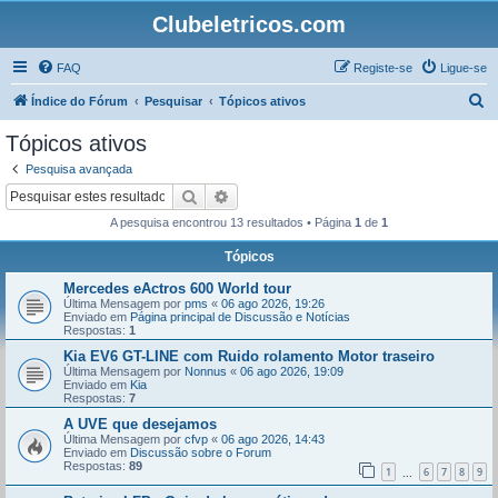
Clubeletricos.com
FAQ
Registe-se
Ligue-se
P
Índice do Fórum
Pesquisar
Tópicos ativos
e
Tópicos ativos
s
Pesquisa avançada
q
Pesquisar
Pesquisa avançada
u
A pesquisa encontrou 13 resultados • Página
1
de
1
i
Tópicos
s
Mercedes eActros 600 World tour
a
Última Mensagem por
pms
«
06 ago 2026, 19:26
r
Enviado em
Página principal de Discussão e Notícias
Respostas:
1
Kia EV6 GT-LINE com Ruido rolamento Motor traseiro
Última Mensagem por
Nonnus
«
06 ago 2026, 19:09
Enviado em
Kia
Respostas:
7
A UVE que desejamos
Última Mensagem por
cfvp
«
06 ago 2026, 14:43
Enviado em
Discussão sobre o Forum
Respostas:
89
1
6
7
8
9
...