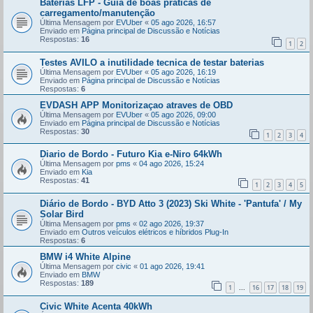
Baterias LFP - Guia de boas práticas de
carregamento/manutenção
Última Mensagem por
EVUber
«
05 ago 2026, 16:57
Enviado em
Página principal de Discussão e Notícias
Respostas:
16
1
2
Testes AVILO a inutilidade tecnica de testar baterias
Última Mensagem por
EVUber
«
05 ago 2026, 16:19
Enviado em
Página principal de Discussão e Notícias
Respostas:
6
EVDASH APP Monitorizaçao atraves de OBD
Última Mensagem por
EVUber
«
05 ago 2026, 09:00
Enviado em
Página principal de Discussão e Notícias
Respostas:
30
1
2
3
4
Diario de Bordo - Futuro Kia e-Niro 64kWh
Última Mensagem por
pms
«
04 ago 2026, 15:24
Enviado em
Kia
Respostas:
41
1
2
3
4
5
Diário de Bordo - BYD Atto 3 (2023) Ski White - 'Pantufa' / My
Solar Bird
Última Mensagem por
pms
«
02 ago 2026, 19:37
Enviado em
Outros veículos elétricos e híbridos Plug-In
Respostas:
6
BMW i4 White Alpine
Última Mensagem por
civic
«
01 ago 2026, 19:41
Enviado em
BMW
Respostas:
189
1
16
17
18
19
...
Civic White Acenta 40kWh