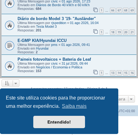
Última Mensagem por
civic
«
01 ago 2026, 17:23
Enviado em
Diários de Bordo 40 kW.h e 60 kW.h
Respostas:
684
1
66
67
68
69
...
Diário de bordo Model 3 '19- "Ausländer"
Última Mensagem por
rjspedition
«
01 ago 2026, 16:04
Enviado em
Tesla Model 3
Respostas:
201
1
18
19
20
21
...
E-GMP KIA/Hyundai ICCU
Última Mensagem por
pms
«
01 ago 2026, 09:41
Enviado em
Hyundai
Respostas:
2
Paineis fotovoltaicos + Bateria de Leaf
Última Mensagem por
civic
«
31 jul 2026, 09:44
Enviado em
Negócios / Economia e Política
Respostas:
153
1
13
14
15
16
...
A pesquisa encontrou 13 resultados • Página
1
de
1
Este site utiliza cookies para lhe proporcionar
Ir para
uma melhor experiência.
Saiba mais
Índice do Fórum
O Fuso Horário do Fórum é
UTC+01:00
Entendido!
Desenvolvido por
phpBB
® Forum Software © phpBB Limited
Traduzido por:
phpBB Portugal
Privacidade
|
Termos