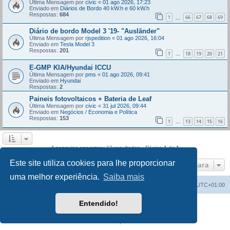
Última Mensagem por
civic
«
01 ago 2026, 17:23
Enviado em
Diários de Bordo 40 kW.h e 60 kW.h
Respostas:
684
1
66
67
68
69
...
Diário de bordo Model 3 '19- "Ausländer"
Última Mensagem por
rjspedition
«
01 ago 2026, 16:04
Enviado em
Tesla Model 3
Respostas:
201
1
18
19
20
21
...
E-GMP KIA/Hyundai ICCU
Última Mensagem por
pms
«
01 ago 2026, 09:41
Enviado em
Hyundai
Respostas:
2
Paineis fotovoltaicos + Bateria de Leaf
Última Mensagem por
civic
«
31 jul 2026, 09:44
Enviado em
Negócios / Economia e Política
Respostas:
153
1
13
14
15
16
...
A pesquisa encontrou 13 resultados • Página
1
de
1
Este site utiliza cookies para lhe proporcionar
Ir para
uma melhor experiência.
Saiba mais
Índice do Fórum
O Fuso Horário do Fórum é
UTC+01:00
Entendido!
Desenvolvido por
phpBB
® Forum Software © phpBB Limited
Traduzido por:
phpBB Portugal
Privacidade
|
Termos