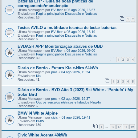
Baterias LFP - Guia de boas práticas de
carregamento/manutenção
Última Mensagem por
EVUber
«
05 ago 2026, 16:57
Enviado em
Página principal de Discussão e Notícias
Respostas:
16
1
2
Testes AVILO a inutilidade tecnica de testar baterias
Última Mensagem por
EVUber
«
05 ago 2026, 16:19
Enviado em
Página principal de Discussão e Notícias
Respostas:
6
EVDASH APP Monitorizaçao atraves de OBD
Última Mensagem por
EVUber
«
05 ago 2026, 09:00
Enviado em
Página principal de Discussão e Notícias
Respostas:
30
1
2
3
4
Diario de Bordo - Futuro Kia e-Niro 64kWh
Última Mensagem por
pms
«
04 ago 2026, 15:24
Enviado em
Kia
Respostas:
41
1
2
3
4
5
Diário de Bordo - BYD Atto 3 (2023) Ski White - 'Pantufa' / My
Solar Bird
Última Mensagem por
pms
«
02 ago 2026, 19:37
Enviado em
Outros veículos elétricos e híbridos Plug-In
Respostas:
6
BMW i4 White Alpine
Última Mensagem por
civic
«
01 ago 2026, 19:41
Enviado em
BMW
Respostas:
189
1
16
17
18
19
...
Civic White Acenta 40kWh