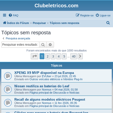
Clubeletricos.com
FAQ
Registe-se
Ligue-se
P
Índice do Fórum
Pesquisar
Tópicos sem resposta
e
Tópicos sem resposta
s
Pesquisa avançada
q
Pesquisar
Pesquisa avançada
u
Foram encontrados mais do que 1000 resultados
i
Página
1
de
40
1
2
3
4
5
40
Próximo
...
s
a
Tópicos
r
XPENG X9 MVP disponível na Europa
Última Mensagem por
EVUber
«
23 jul 2026, 22:45
Enviado em
Outros veículos elétricos e híbridos Plug-In
Nissan reutiliza as baterias do Leaf
Última Mensagem por
Nonnus
«
04 mai 2026, 01:58
Enviado em
Página principal de Discussão e Notícias
Recall de alguns modelos eléctricos Peugeot
Última Mensagem por
Nonnus
«
11 fev 2026, 05:35
Enviado em
Página principal de Discussão e Notícias
Células para reparar a bateria dum Peugeot Ion