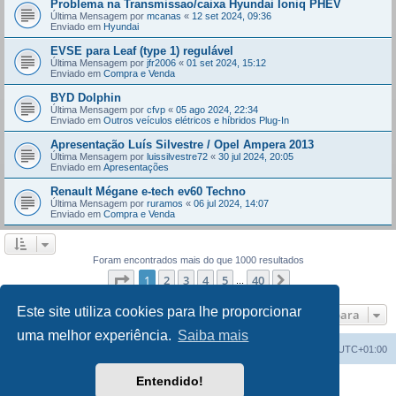
Problema na Transmissao/caixa Hyundai Ioniq PHEV
Última Mensagem por
mcanas
«
12 set 2024, 09:36
Enviado em
Hyundai
EVSE para Leaf (type 1) regulável
Última Mensagem por
jfr2006
«
01 set 2024, 15:12
Enviado em
Compra e Venda
BYD Dolphin
Última Mensagem por
cfvp
«
05 ago 2024, 22:34
Enviado em
Outros veículos elétricos e híbridos Plug-In
Apresentação Luís Silvestre / Opel Ampera 2013
Última Mensagem por
luissilvestre72
«
30 jul 2024, 20:05
Enviado em
Apresentações
Renault Mégane e-tech ev60 Techno
Última Mensagem por
ruramos
«
06 jul 2024, 14:07
Enviado em
Compra e Venda
Foram encontrados mais do que 1000 resultados
Página
1
de
40
1
2
3
4
5
40
Próximo
...
Este site utiliza cookies para lhe proporcionar
Ir para
uma melhor experiência.
Saiba mais
Índice do Fórum
O Fuso Horário do Fórum é
UTC+01:00
Entendido!
Desenvolvido por
phpBB
® Forum Software © phpBB Limited