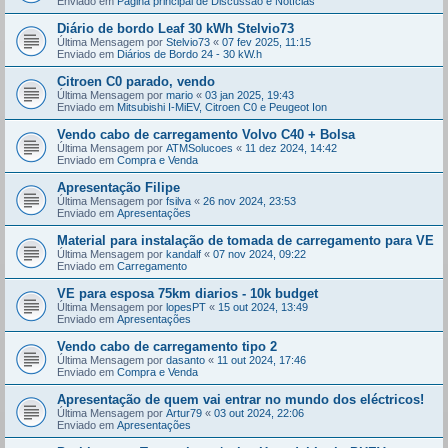
Enviado em
Página principal de Discussão e Notícias
Diário de bordo Leaf 30 kWh Stelvio73
Última Mensagem por
Stelvio73
«
07 fev 2025, 11:15
Enviado em
Diários de Bordo 24 - 30 kW.h
Citroen C0 parado, vendo
Última Mensagem por
mario
«
03 jan 2025, 19:43
Enviado em
Mitsubishi I-MiEV, Citroen C0 e Peugeot Ion
Vendo cabo de carregamento Volvo C40 + Bolsa
Última Mensagem por
ATMSolucoes
«
11 dez 2024, 14:42
Enviado em
Compra e Venda
Apresentação Filipe
Última Mensagem por
fsilva
«
26 nov 2024, 23:53
Enviado em
Apresentações
Material para instalação de tomada de carregamento para VE
Última Mensagem por
kandalf
«
07 nov 2024, 09:22
Enviado em
Carregamento
VE para esposa 75km diarios - 10k budget
Última Mensagem por
lopesPT
«
15 out 2024, 13:49
Enviado em
Apresentações
Vendo cabo de carregamento tipo 2
Última Mensagem por
dasanto
«
11 out 2024, 17:46
Enviado em
Compra e Venda
Apresentação de quem vai entrar no mundo dos eléctricos!
Última Mensagem por
Artur79
«
03 out 2024, 22:06
Enviado em
Apresentações