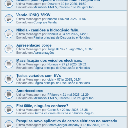
Última Mensagem por
Dinarte
«
19 jan 2026, 19:59
Enviado em
Mitsubishi I-MiEV, Citroen C0 e Peugeot Ion
Vendo IONIQ 38KW
Última Mensagem por
nunofe
«
06 out 2025, 11:06
Enviado em
Compra e Venda
Nikola - camiões a hidrogênio faliu.
Última Mensagem por
Nonnus
«
04 set 2025, 14:29
Enviado em
Página principal de Discussão e Notícias
Apresentação Jorge
Última Mensagem por
JorgeJP78
«
15 ago 2025, 10:07
Enviado em
Apresentações
Massificação dos veículos electricos.
Última Mensagem por
Nonnus
«
27 jul 2025, 19:52
Enviado em
Página principal de Discussão e Notícias
Testes variados com EVs
Última Mensagem por
civic
«
07 jul 2025, 09:54
Enviado em
Página principal de Discussão e Notícias
Amortecedores
Última Mensagem por
FRibeiro
«
21 mai 2025, 11:29
Enviado em
Mitsubishi I-MiEV, Citroen C0 e Peugeot Ion
Fiat 600e, ninguém conhece?
Última Mensagem por
CarlosB
«
22 fev 2025, 15:38
Enviado em
Outros veículos elétricos e híbridos Plug-In
Pesquisa novo aplicativo de carros elétricos no mercado
Última Mensagem por
SmartChargeCompany
«
13 fev 2025, 15:16