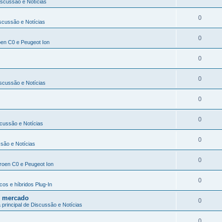
iscussão e Notícias
0
iscussão e Notícias
0
roen C0 e Peugeot Ion
0
0
iscussão e Notícias
0
0
scussão e Notícias
0
ssão e Notícias
0
itroen C0 e Peugeot Ion
0
cos e híbridos Plug-In
no mercado
0
 principal de Discussão e Notícias
0