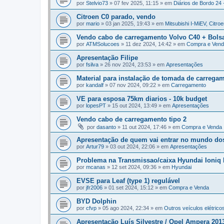
por
Stelvio73
»
07 fev 2025, 11:15
» em
Diários de Bordo 24 
Citroen C0 parado, vendo
por
mario
»
03 jan 2025, 19:43
» em
Mitsubishi I-MiEV, Citro
Vendo cabo de carregamento Volvo C40 + Bols
por
ATMSolucoes
»
11 dez 2024, 14:42
» em
Compra e Ven
Apresentação Filipe
por
fsilva
»
26 nov 2024, 23:53
» em
Apresentações
Material para instalação de tomada de carrega
por
kandalf
»
07 nov 2024, 09:22
» em
Carregamento
VE para esposa 75km diarios - 10k budget
por
lopesPT
»
15 out 2024, 13:49
» em
Apresentações
Vendo cabo de carregamento tipo 2
por
dasanto
»
11 out 2024, 17:46
» em
Compra e Venda
Apresentação de quem vai entrar no mundo dos 
por
Artur79
»
03 out 2024, 22:06
» em
Apresentações
Problema na Transmissao/caixa Hyundai Ioniq
por
mcanas
»
12 set 2024, 09:36
» em
Hyundai
EVSE para Leaf (type 1) regulável
por
jfr2006
»
01 set 2024, 15:12
» em
Compra e Venda
BYD Dolphin
por
cfvp
»
05 ago 2024, 22:34
» em
Outros veículos elétricos
Apresentação Luís Silvestre / Opel Ampera 201