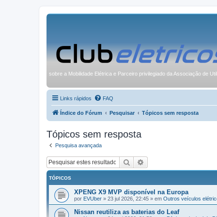
sobre a Mobilidade Elétrica e Parceiro privilegiado da Associação de Uti
Links rápidos
FAQ
Índice do Fórum
Pesquisar
Tópicos sem resposta
Tópicos sem resposta
Pesquisa avançada
Pesquisar
Pesquisa avançada
TÓPICOS
XPENG X9 MVP disponível na Europa
por
EVUber
»
23 jul 2026, 22:45
» em
Outros veículos elétric
Nissan reutiliza as baterias do Leaf