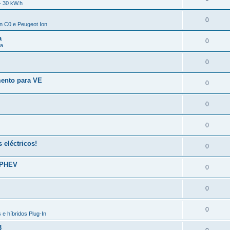
- 30 kW.h
0
en C0 e Peugeot Ion
a
0
da
0
mento para VE
0
0
0
eléctricos!
0
 PHEV
0
0
0
 e híbridos Plug-In
3