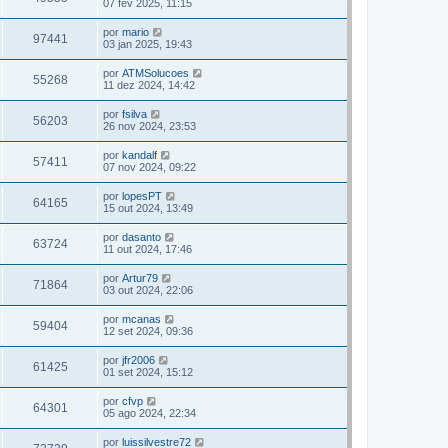
07 fev 2025, 11:15
por
mario
97441
03 jan 2025, 19:43
por
ATMSolucoes
55268
11 dez 2024, 14:42
por
fsilva
56203
26 nov 2024, 23:53
por
kandalf
57411
07 nov 2024, 09:22
por
lopesPT
64165
15 out 2024, 13:49
por
dasanto
63724
11 out 2024, 17:46
por
Artur79
71864
03 out 2024, 22:06
por
mcanas
59404
12 set 2024, 09:36
por
jfr2006
61425
01 set 2024, 15:12
por
cfvp
64301
05 ago 2024, 22:34
por
luissilvestre72