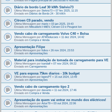
Enviado em
Página principal de Discussão e Notícias
Diário de bordo Leaf 30 kWh Stelvio73
Última Mensagem por
Stelvio73
«
07 fev 2025, 11:15
Enviado em
Diários de Bordo 24 - 30 kW.h
Citroen C0 parado, vendo
Última Mensagem por
mario
«
03 jan 2025, 19:43
Enviado em
Mitsubishi I-MiEV, Citroen C0 e Peugeot Ion
Vendo cabo de carregamento Volvo C40 + Bolsa
Última Mensagem por
ATMSolucoes
«
11 dez 2024, 14:42
Enviado em
Compra e Venda
Apresentação Filipe
Última Mensagem por
fsilva
«
26 nov 2024, 23:53
Enviado em
Apresentações
Material para instalação de tomada de carregamento para VE
Última Mensagem por
kandalf
«
07 nov 2024, 09:22
Enviado em
Carregamento
VE para esposa 75km diarios - 10k budget
Última Mensagem por
lopesPT
«
15 out 2024, 13:49
Enviado em
Apresentações
Vendo cabo de carregamento tipo 2
Última Mensagem por
dasanto
«
11 out 2024, 17:46
Enviado em
Compra e Venda
Apresentação de quem vai entrar no mundo dos eléctricos!
Última Mensagem por
Artur79
«
03 out 2024, 22:06
Enviado em
Apresentações