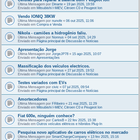
Última Mensagem por
Dinarte
«
19 jan 2026, 19:59
Enviado em
Mitsubishi I-MiEV, Citroen C0 e Peugeot Ion
Vendo IONIQ 38KW
Última Mensagem por
nunofe
«
06 out 2025, 11:06
Enviado em
Compra e Venda
Nikola - camiões a hidrogênio faliu.
Última Mensagem por
Nonnus
«
04 set 2025, 14:29
Enviado em
Página principal de Discussão e Notícias
Apresentação Jorge
Última Mensagem por
JorgeJP78
«
15 ago 2025, 10:07
Enviado em
Apresentações
Massificação dos veículos electricos.
Última Mensagem por
Nonnus
«
27 jul 2025, 19:52
Enviado em
Página principal de Discussão e Notícias
Testes variados com EVs
Última Mensagem por
civic
«
07 jul 2025, 09:54
Enviado em
Página principal de Discussão e Notícias
Amortecedores
Última Mensagem por
FRibeiro
«
21 mai 2025, 11:29
Enviado em
Mitsubishi I-MiEV, Citroen C0 e Peugeot Ion
Fiat 600e, ninguém conhece?
Última Mensagem por
CarlosB
«
22 fev 2025, 15:38
Enviado em
Outros veículos elétricos e híbridos Plug-In
Pesquisa novo aplicativo de carros elétricos no mercado
Última Mensagem por
SmartChargeCompany
«
13 fev 2025, 15:16