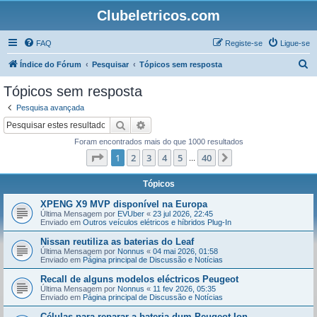
Clubeletricos.com
FAQ
Registe-se
Ligue-se
P
Índice do Fórum
Pesquisar
Tópicos sem resposta
e
Tópicos sem resposta
s
Pesquisa avançada
q
Pesquisar
Pesquisa avançada
u
Foram encontrados mais do que 1000 resultados
i
Página
1
de
40
1
2
3
4
5
40
Próximo
...
s
a
Tópicos
r
XPENG X9 MVP disponível na Europa
Última Mensagem por
EVUber
«
23 jul 2026, 22:45
Enviado em
Outros veículos elétricos e híbridos Plug-In
Nissan reutiliza as baterias do Leaf
Última Mensagem por
Nonnus
«
04 mai 2026, 01:58
Enviado em
Página principal de Discussão e Notícias
Recall de alguns modelos eléctricos Peugeot
Última Mensagem por
Nonnus
«
11 fev 2026, 05:35
Enviado em
Página principal de Discussão e Notícias
Células para reparar a bateria dum Peugeot Ion