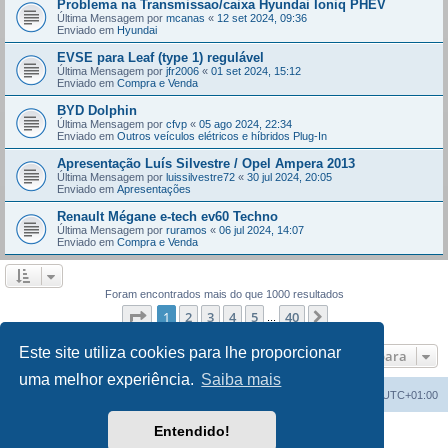
Problema na Transmissao/caixa Hyundai Ioniq PHEV
Última Mensagem por
mcanas
«
12 set 2024, 09:36
Enviado em
Hyundai
EVSE para Leaf (type 1) regulável
Última Mensagem por
jfr2006
«
01 set 2024, 15:12
Enviado em
Compra e Venda
BYD Dolphin
Última Mensagem por
cfvp
«
05 ago 2024, 22:34
Enviado em
Outros veículos elétricos e híbridos Plug-In
Apresentação Luís Silvestre / Opel Ampera 2013
Última Mensagem por
luissilvestre72
«
30 jul 2024, 20:05
Enviado em
Apresentações
Renault Mégane e-tech ev60 Techno
Última Mensagem por
ruramos
«
06 jul 2024, 14:07
Enviado em
Compra e Venda
Foram encontrados mais do que 1000 resultados
Página
1
de
40
1
2
3
4
5
40
Próximo
...
Este site utiliza cookies para lhe proporcionar
Ir para
uma melhor experiência.
Saiba mais
Índice do Fórum
O Fuso Horário do Fórum é
UTC+01:00
Entendido!
Desenvolvido por
phpBB
® Forum Software © phpBB Limited