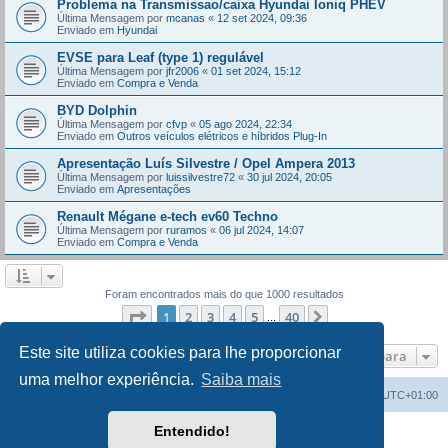
Problema na Transmissao/caixa Hyundai Ioniq PHEV
Última Mensagem por
mcanas
«
12 set 2024, 09:36
Enviado em
Hyundai
EVSE para Leaf (type 1) regulável
Última Mensagem por
jfr2006
«
01 set 2024, 15:12
Enviado em
Compra e Venda
BYD Dolphin
Última Mensagem por
cfvp
«
05 ago 2024, 22:34
Enviado em
Outros veículos elétricos e híbridos Plug-In
Apresentação Luís Silvestre / Opel Ampera 2013
Última Mensagem por
luissilvestre72
«
30 jul 2024, 20:05
Enviado em
Apresentações
Renault Mégane e-tech ev60 Techno
Última Mensagem por
ruramos
«
06 jul 2024, 14:07
Enviado em
Compra e Venda
Foram encontrados mais do que 1000 resultados
Página
1
de
40
1
2
3
4
5
40
Próximo
...
Este site utiliza cookies para lhe proporcionar
Ir para
uma melhor experiência.
Saiba mais
Índice do Fórum
O Fuso Horário do Fórum é
UTC+01:00
Entendido!
Desenvolvido por
phpBB
® Forum Software © phpBB Limited