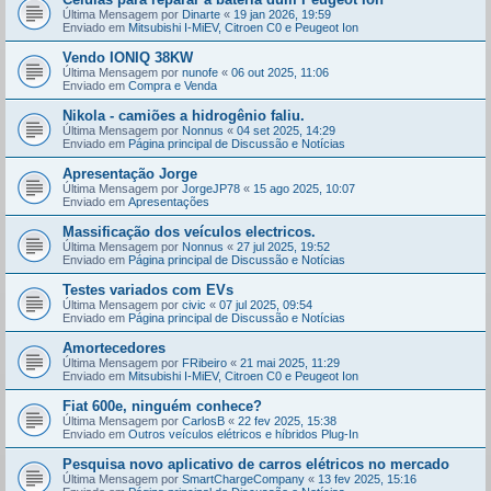
Última Mensagem por
Dinarte
«
19 jan 2026, 19:59
Enviado em
Mitsubishi I-MiEV, Citroen C0 e Peugeot Ion
Vendo IONIQ 38KW
Última Mensagem por
nunofe
«
06 out 2025, 11:06
Enviado em
Compra e Venda
Nikola - camiões a hidrogênio faliu.
Última Mensagem por
Nonnus
«
04 set 2025, 14:29
Enviado em
Página principal de Discussão e Notícias
Apresentação Jorge
Última Mensagem por
JorgeJP78
«
15 ago 2025, 10:07
Enviado em
Apresentações
Massificação dos veículos electricos.
Última Mensagem por
Nonnus
«
27 jul 2025, 19:52
Enviado em
Página principal de Discussão e Notícias
Testes variados com EVs
Última Mensagem por
civic
«
07 jul 2025, 09:54
Enviado em
Página principal de Discussão e Notícias
Amortecedores
Última Mensagem por
FRibeiro
«
21 mai 2025, 11:29
Enviado em
Mitsubishi I-MiEV, Citroen C0 e Peugeot Ion
Fiat 600e, ninguém conhece?
Última Mensagem por
CarlosB
«
22 fev 2025, 15:38
Enviado em
Outros veículos elétricos e híbridos Plug-In
Pesquisa novo aplicativo de carros elétricos no mercado
Última Mensagem por
SmartChargeCompany
«
13 fev 2025, 15:16