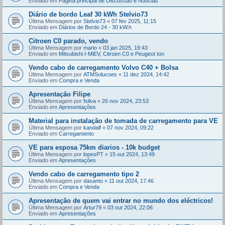
Enviado em
Página principal de Discussão e Notícias
Diário de bordo Leaf 30 kWh Stelvio73
Última Mensagem por
Stelvio73
«
07 fev 2025, 11:15
Enviado em
Diários de Bordo 24 - 30 kW.h
Citroen C0 parado, vendo
Última Mensagem por
mario
«
03 jan 2025, 19:43
Enviado em
Mitsubishi I-MiEV, Citroen C0 e Peugeot Ion
Vendo cabo de carregamento Volvo C40 + Bolsa
Última Mensagem por
ATMSolucoes
«
11 dez 2024, 14:42
Enviado em
Compra e Venda
Apresentação Filipe
Última Mensagem por
fsilva
«
26 nov 2024, 23:53
Enviado em
Apresentações
Material para instalação de tomada de carregamento para VE
Última Mensagem por
kandalf
«
07 nov 2024, 09:22
Enviado em
Carregamento
VE para esposa 75km diarios - 10k budget
Última Mensagem por
lopesPT
«
15 out 2024, 13:49
Enviado em
Apresentações
Vendo cabo de carregamento tipo 2
Última Mensagem por
dasanto
«
11 out 2024, 17:46
Enviado em
Compra e Venda
Apresentação de quem vai entrar no mundo dos eléctricos!
Última Mensagem por
Artur79
«
03 out 2024, 22:06
Enviado em
Apresentações