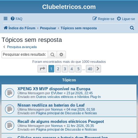
Clubeletricos.com
FAQ
Registe-se
Ligue-se
P
Índice do Fórum
Pesquisar
Tópicos sem resposta
e
Tópicos sem resposta
s
Pesquisa avançada
q
Pesquisar
Pesquisa avançada
u
Foram encontrados mais do que 1000 resultados
i
Página
1
de
40
1
2
3
4
5
40
Próximo
...
s
a
Tópicos
r
XPENG X9 MVP disponível na Europa
Última Mensagem por
EVUber
«
23 jul 2026, 22:45
Enviado em
Outros veículos elétricos e híbridos Plug-In
Nissan reutiliza as baterias do Leaf
Última Mensagem por
Nonnus
«
04 mai 2026, 01:58
Enviado em
Página principal de Discussão e Notícias
Recall de alguns modelos eléctricos Peugeot
Última Mensagem por
Nonnus
«
11 fev 2026, 05:35
Enviado em
Página principal de Discussão e Notícias
Células para reparar a bateria dum Peugeot Ion