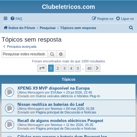
Clubeletricos.com
FAQ
Registe-se
Ligue-se
P
Índice do Fórum
Pesquisar
Tópicos sem resposta
e
Tópicos sem resposta
s
Pesquisa avançada
q
Pesquisar
Pesquisa avançada
u
Foram encontrados mais do que 1000 resultados
i
Página
1
de
40
1
2
3
4
5
40
Próximo
...
s
a
Tópicos
r
XPENG X9 MVP disponível na Europa
Última Mensagem por
EVUber
«
23 jul 2026, 22:45
Enviado em
Outros veículos elétricos e híbridos Plug-In
Nissan reutiliza as baterias do Leaf
Última Mensagem por
Nonnus
«
04 mai 2026, 01:58
Enviado em
Página principal de Discussão e Notícias
Recall de alguns modelos eléctricos Peugeot
Última Mensagem por
Nonnus
«
11 fev 2026, 05:35
Enviado em
Página principal de Discussão e Notícias
Células para reparar a bateria dum Peugeot Ion