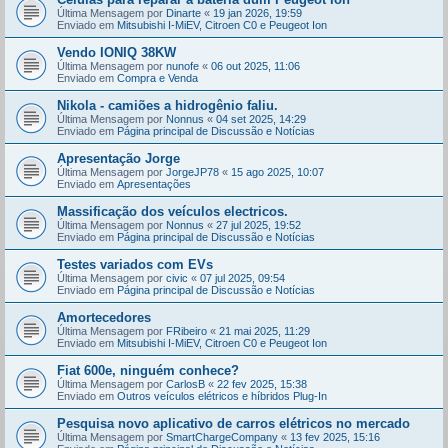
Última Mensagem por
Dinarte
«
19 jan 2026, 19:59
Enviado em
Mitsubishi I-MiEV, Citroen C0 e Peugeot Ion
Vendo IONIQ 38KW
Última Mensagem por
nunofe
«
06 out 2025, 11:06
Enviado em
Compra e Venda
Nikola - camiões a hidrogênio faliu.
Última Mensagem por
Nonnus
«
04 set 2025, 14:29
Enviado em
Página principal de Discussão e Notícias
Apresentação Jorge
Última Mensagem por
JorgeJP78
«
15 ago 2025, 10:07
Enviado em
Apresentações
Massificação dos veículos electricos.
Última Mensagem por
Nonnus
«
27 jul 2025, 19:52
Enviado em
Página principal de Discussão e Notícias
Testes variados com EVs
Última Mensagem por
civic
«
07 jul 2025, 09:54
Enviado em
Página principal de Discussão e Notícias
Amortecedores
Última Mensagem por
FRibeiro
«
21 mai 2025, 11:29
Enviado em
Mitsubishi I-MiEV, Citroen C0 e Peugeot Ion
Fiat 600e, ninguém conhece?
Última Mensagem por
CarlosB
«
22 fev 2025, 15:38
Enviado em
Outros veículos elétricos e híbridos Plug-In
Pesquisa novo aplicativo de carros elétricos no mercado
Última Mensagem por
SmartChargeCompany
«
13 fev 2025, 15:16