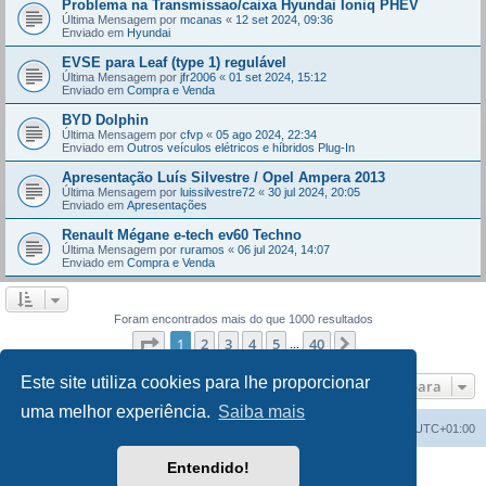
Problema na Transmissao/caixa Hyundai Ioniq PHEV
Última Mensagem por
mcanas
«
12 set 2024, 09:36
Enviado em
Hyundai
EVSE para Leaf (type 1) regulável
Última Mensagem por
jfr2006
«
01 set 2024, 15:12
Enviado em
Compra e Venda
BYD Dolphin
Última Mensagem por
cfvp
«
05 ago 2024, 22:34
Enviado em
Outros veículos elétricos e híbridos Plug-In
Apresentação Luís Silvestre / Opel Ampera 2013
Última Mensagem por
luissilvestre72
«
30 jul 2024, 20:05
Enviado em
Apresentações
Renault Mégane e-tech ev60 Techno
Última Mensagem por
ruramos
«
06 jul 2024, 14:07
Enviado em
Compra e Venda
Foram encontrados mais do que 1000 resultados
Página
1
de
40
1
2
3
4
5
40
Próximo
...
Este site utiliza cookies para lhe proporcionar
Ir para
uma melhor experiência.
Saiba mais
Índice do Fórum
O Fuso Horário do Fórum é
UTC+01:00
Entendido!
Desenvolvido por
phpBB
® Forum Software © phpBB Limited