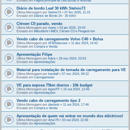
Enviado em
Página principal de Discussão e Notícias
Diário de bordo Leaf 30 kWh Stelvio73
Última Mensagem por
Stelvio73
«
07 fev 2025, 11:15
Enviado em
Diários de Bordo 24 - 30 kW.h
Citroen C0 parado, vendo
Última Mensagem por
mario
«
03 jan 2025, 19:43
Enviado em
Mitsubishi I-MiEV, Citroen C0 e Peugeot Ion
Vendo cabo de carregamento Volvo C40 + Bolsa
Última Mensagem por
ATMSolucoes
«
11 dez 2024, 14:42
Enviado em
Compra e Venda
Apresentação Filipe
Última Mensagem por
fsilva
«
26 nov 2024, 23:53
Enviado em
Apresentações
Material para instalação de tomada de carregamento para VE
Última Mensagem por
kandalf
«
07 nov 2024, 09:22
Enviado em
Carregamento
VE para esposa 75km diarios - 10k budget
Última Mensagem por
lopesPT
«
15 out 2024, 13:49
Enviado em
Apresentações
Vendo cabo de carregamento tipo 2
Última Mensagem por
dasanto
«
11 out 2024, 17:46
Enviado em
Compra e Venda
Apresentação de quem vai entrar no mundo dos eléctricos!
Última Mensagem por
Artur79
«
03 out 2024, 22:06
Enviado em
Apresentações