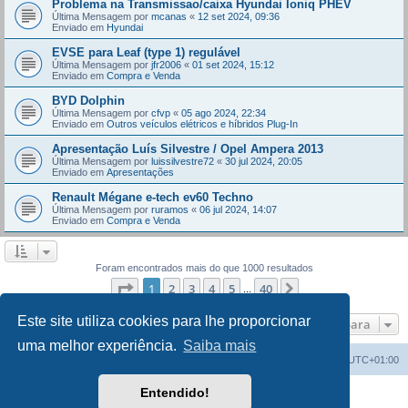
Problema na Transmissao/caixa Hyundai Ioniq PHEV
Última Mensagem por
mcanas
«
12 set 2024, 09:36
Enviado em
Hyundai
EVSE para Leaf (type 1) regulável
Última Mensagem por
jfr2006
«
01 set 2024, 15:12
Enviado em
Compra e Venda
BYD Dolphin
Última Mensagem por
cfvp
«
05 ago 2024, 22:34
Enviado em
Outros veículos elétricos e híbridos Plug-In
Apresentação Luís Silvestre / Opel Ampera 2013
Última Mensagem por
luissilvestre72
«
30 jul 2024, 20:05
Enviado em
Apresentações
Renault Mégane e-tech ev60 Techno
Última Mensagem por
ruramos
«
06 jul 2024, 14:07
Enviado em
Compra e Venda
Foram encontrados mais do que 1000 resultados
Página
1
de
40
1
2
3
4
5
40
Próximo
...
Este site utiliza cookies para lhe proporcionar
Ir para
uma melhor experiência.
Saiba mais
Índice do Fórum
O Fuso Horário do Fórum é
UTC+01:00
Entendido!
Desenvolvido por
phpBB
® Forum Software © phpBB Limited