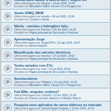
Última Mensagem por
Dinarte
«
19 jan 2026, 19:59
Enviado em
Mitsubishi I-MiEV, Citroen C0 e Peugeot Ion
Vendo IONIQ 38KW
Última Mensagem por
nunofe
«
06 out 2025, 11:06
Enviado em
Compra e Venda
Nikola - camiões a hidrogênio faliu.
Última Mensagem por
Nonnus
«
04 set 2025, 14:29
Enviado em
Página principal de Discussão e Notícias
Apresentação Jorge
Última Mensagem por
JorgeJP78
«
15 ago 2025, 10:07
Enviado em
Apresentações
Massificação dos veículos electricos.
Última Mensagem por
Nonnus
«
27 jul 2025, 19:52
Enviado em
Página principal de Discussão e Notícias
Testes variados com EVs
Última Mensagem por
civic
«
07 jul 2025, 09:54
Enviado em
Página principal de Discussão e Notícias
Amortecedores
Última Mensagem por
FRibeiro
«
21 mai 2025, 11:29
Enviado em
Mitsubishi I-MiEV, Citroen C0 e Peugeot Ion
Fiat 600e, ninguém conhece?
Última Mensagem por
CarlosB
«
22 fev 2025, 15:38
Enviado em
Outros veículos elétricos e híbridos Plug-In
Pesquisa novo aplicativo de carros elétricos no mercado
Última Mensagem por
SmartChargeCompany
«
13 fev 2025, 15:16