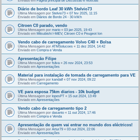
Enviado em
Página principal de Discussão e Notícias
Diário de bordo Leaf 30 kWh Stelvio73
Última Mensagem por
Stelvio73
«
07 fev 2025, 11:15
Enviado em
Diários de Bordo 24 - 30 kW.h
Citroen C0 parado, vendo
Última Mensagem por
mario
«
03 jan 2025, 19:43
Enviado em
Mitsubishi I-MiEV, Citroen C0 e Peugeot Ion
Vendo cabo de carregamento Volvo C40 + Bolsa
Última Mensagem por
ATMSolucoes
«
11 dez 2024, 14:42
Enviado em
Compra e Venda
Apresentação Filipe
Última Mensagem por
fsilva
«
26 nov 2024, 23:53
Enviado em
Apresentações
Material para instalação de tomada de carregamento para VE
Última Mensagem por
kandalf
«
07 nov 2024, 09:22
Enviado em
Carregamento
VE para esposa 75km diarios - 10k budget
Última Mensagem por
lopesPT
«
15 out 2024, 13:49
Enviado em
Apresentações
Vendo cabo de carregamento tipo 2
Última Mensagem por
dasanto
«
11 out 2024, 17:46
Enviado em
Compra e Venda
Apresentação de quem vai entrar no mundo dos eléctricos!
Última Mensagem por
Artur79
«
03 out 2024, 22:06
Enviado em
Apresentações