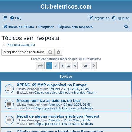
Clubeletricos.com
FAQ
Registe-se
Ligue-se
P
Índice do Fórum
Pesquisar
Tópicos sem resposta
e
Tópicos sem resposta
s
Pesquisa avançada
q
Pesquisar
Pesquisa avançada
u
Foram encontrados mais do que 1000 resultados
i
Página
1
de
40
1
2
3
4
5
40
Próximo
...
s
a
Tópicos
r
XPENG X9 MVP disponível na Europa
Última Mensagem por
EVUber
«
23 jul 2026, 22:45
Enviado em
Outros veículos elétricos e híbridos Plug-In
Nissan reutiliza as baterias do Leaf
Última Mensagem por
Nonnus
«
04 mai 2026, 01:58
Enviado em
Página principal de Discussão e Notícias
Recall de alguns modelos eléctricos Peugeot
Última Mensagem por
Nonnus
«
11 fev 2026, 05:35
Enviado em
Página principal de Discussão e Notícias
Células para reparar a bateria dum Peugeot Ion