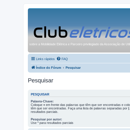
sobre a Mobilidade Elétrica e Parceiro privilegiado da Associação de Uti
Links rápidos
FAQ
Índice do Fórum
Pesquisar
Pesquisar
PESQUISAR
Palavra-Chave:
Coloque
+
em frente das palavras que têm que ser encontradas e co
têm que ser encontradas. Faça uma lista de palavras separadas por
|
resultados parciais.
Pesquisar por autor:
Use * para resultados parciais