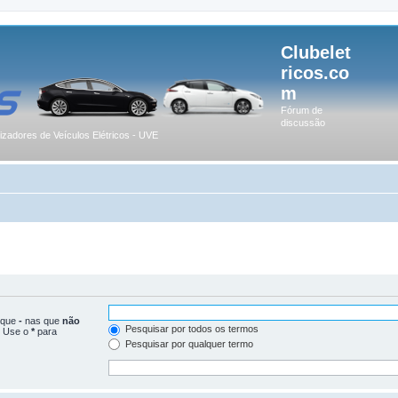
Clubelet
ricos.co
m
Fórum de
discussão
lizadores de Veículos Elétricos - UVE
loque
-
nas que
não
Pesquisar por todos os termos
. Use o
*
para
Pesquisar por qualquer termo