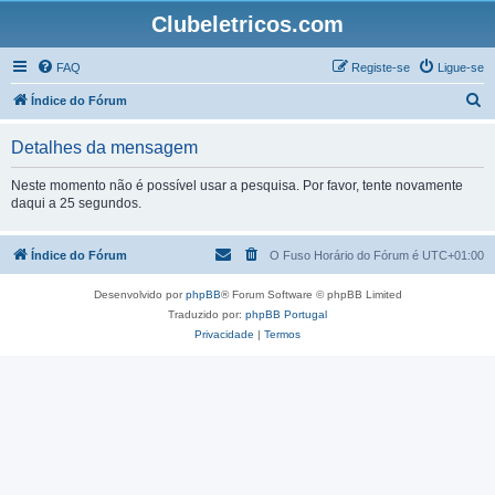
Clubeletricos.com
FAQ
Registe-se
Ligue-se
P
Índice do Fórum
e
Detalhes da mensagem
s
q
Neste momento não é possível usar a pesquisa. Por favor, tente novamente
daqui a 25 segundos.
u
i
Índice do Fórum
O Fuso Horário do Fórum é
UTC+01:00
s
a
Desenvolvido por
phpBB
® Forum Software © phpBB Limited
r
Traduzido por:
phpBB Portugal
Privacidade
|
Termos