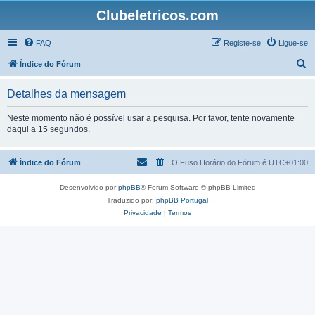
Clubeletricos.com
FAQ
Registe-se
Ligue-se
P
Índice do Fórum
e
Detalhes da mensagem
s
q
Neste momento não é possível usar a pesquisa. Por favor, tente novamente
daqui a 15 segundos.
u
i
Índice do Fórum
O Fuso Horário do Fórum é
UTC+01:00
s
a
Desenvolvido por
phpBB
® Forum Software © phpBB Limited
r
Traduzido por:
phpBB Portugal
Privacidade
|
Termos