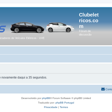
Clubelet
ricos.co
m
Fórum de
discussão
lizadores de Veículos Elétricos - UVE
te novamente daqui a 35 segundos.
Cont
Desenvolvido por
phpBB
® Forum Software © phpBB Limited
Traduzido por:
phpBB Portugal
Privacidade
|
Termos