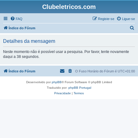
Clubeletricos.com
FAQ
Registe-se
Ligue-se
P
Índice do Fórum
e
Detalhes da mensagem
s
q
Neste momento não é possível usar a pesquisa. Por favor, tente novamente
daqui a 38 segundos.
u
i
Índice do Fórum
O Fuso Horário do Fórum é
UTC+01:00
s
a
Desenvolvido por
phpBB
® Forum Software © phpBB Limited
r
Traduzido por:
phpBB Portugal
Privacidade
|
Termos