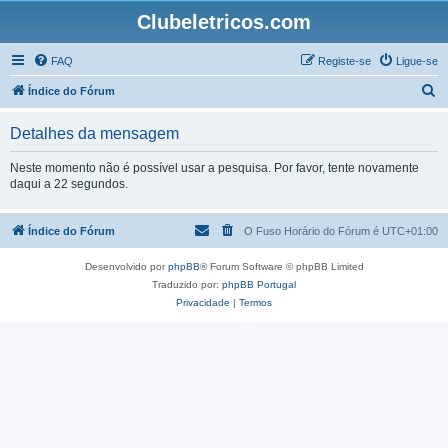
Clubeletricos.com
FAQ
Registe-se
Ligue-se
P
Índice do Fórum
e
Detalhes da mensagem
s
q
Neste momento não é possível usar a pesquisa. Por favor, tente novamente
daqui a 22 segundos.
u
i
Índice do Fórum
O Fuso Horário do Fórum é
UTC+01:00
s
a
Desenvolvido por
phpBB
® Forum Software © phpBB Limited
r
Traduzido por:
phpBB Portugal
Privacidade
|
Termos