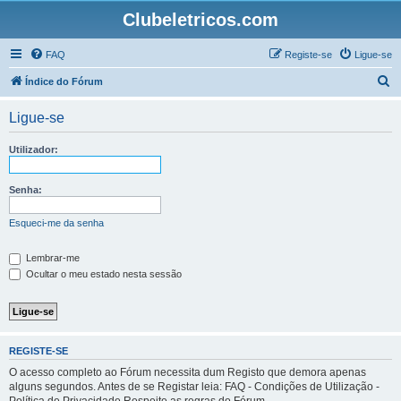
Clubeletricos.com
FAQ
Registe-se
Ligue-se
P
Índice do Fórum
e
Ligue-se
s
q
Utilizador:
u
i
Senha:
s
Esqueci-me da senha
a
r
Lembrar-me
Ocultar o meu estado nesta sessão
REGISTE-SE
O acesso completo ao Fórum necessita dum Registo que demora apenas
alguns segundos. Antes de se Registar leia: FAQ - Condições de Utilização -
Política de Privacidade Respeite as regras do Fórum.