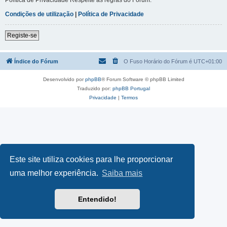
Condições de utilização
|
Política de Privacidade
Registe-se
Índice do Fórum
O Fuso Horário do Fórum é
UTC+01:00
Desenvolvido por
phpBB
® Forum Software © phpBB Limited
Traduzido por:
phpBB Portugal
Privacidade
|
Termos
Este site utiliza cookies para lhe proporcionar
uma melhor experiência.
Saiba mais
Entendido!