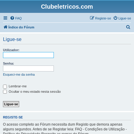
Clubeletricos.com
FAQ
Registe-se
Ligue-se
P
Índice do Fórum
e
Ligue-se
s
q
Utilizador:
u
i
Senha:
s
Esqueci-me da senha
a
r
Lembrar-me
Ocultar o meu estado nesta sessão
REGISTE-SE
O acesso completo ao Fórum necessita dum Registo que demora apenas
alguns segundos. Antes de se Registar leia: FAQ - Condições de Utilização -
Política de Privacidade Respeite as regras do Fórum.