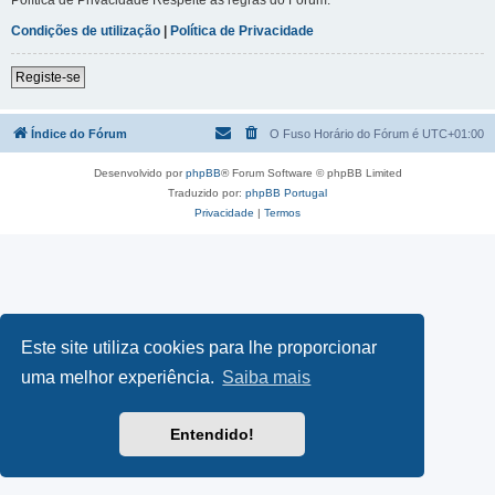
Condições de utilização
|
Política de Privacidade
Registe-se
Índice do Fórum
O Fuso Horário do Fórum é
UTC+01:00
Desenvolvido por
phpBB
® Forum Software © phpBB Limited
Traduzido por:
phpBB Portugal
Privacidade
|
Termos
Este site utiliza cookies para lhe proporcionar
uma melhor experiência.
Saiba mais
Entendido!