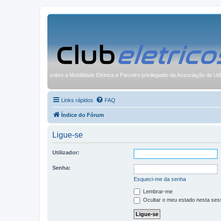
sobre a Mobilidade Elétrica e Parceiro privilegiado da Associação de Uti
Links rápidos
FAQ
Índice do Fórum
Ligue-se
Utilizador:
Senha:
Esqueci-me da senha
Lembrar-me
Ocultar o meu estado nesta ses