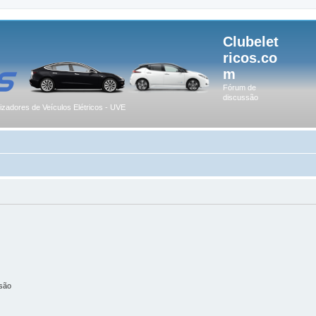
Clubelet
ricos.co
m
Fórum de
discussão
lizadores de Veículos Elétricos - UVE
são