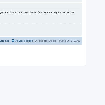
o - Política de Privacidade Respeite as regras do Fórum.
acte-nos
Apagar cookies
O Fuso Horário do Fórum é
UTC+01:00