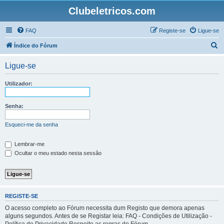
Clubeletricos.com
FAQ
Registe-se
Ligue-se
P
Índice do Fórum
e
Ligue-se
s
q
Utilizador:
u
i
Senha:
s
Esqueci-me da senha
a
r
Lembrar-me
Ocultar o meu estado nesta sessão
REGISTE-SE
O acesso completo ao Fórum necessita dum Registo que demora apenas
alguns segundos. Antes de se Registar leia: FAQ - Condições de Utilização -
Política de Privacidade Respeite as regras do Fórum.