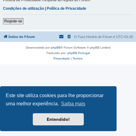
Condições de utilização
|
Política de Privacidade
Registe-se
Índice do Fórum
O Fuso Horário do Fórum é
UTC+01:00
Desenvolvido por
phpBB
® Forum Software © phpBB Limited
Traduzido por:
phpBB Portugal
Privacidade
|
Termos
Este site utiliza cookies para lhe proporcionar
uma melhor experiência.
Saiba mais
Entendido!