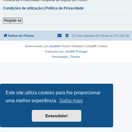
Condições de utilização
|
Política de Privacidade
Registe-se
Índice do Fórum
O Fuso Horário do Fórum é
UTC+01:00
Desenvolvido por
phpBB
® Forum Software © phpBB Limited
Traduzido por:
phpBB Portugal
Privacidade
|
Termos
Este site utiliza cookies para lhe proporcionar
uma melhor experiência.
Saiba mais
Entendido!