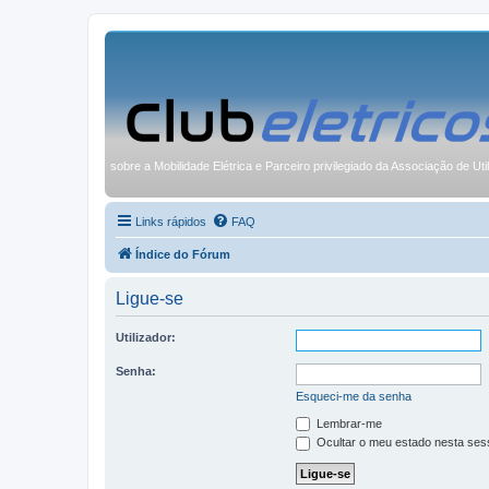
sobre a Mobilidade Elétrica e Parceiro privilegiado da Associação de Uti
Links rápidos
FAQ
Índice do Fórum
Ligue-se
Utilizador:
Senha:
Esqueci-me da senha
Lembrar-me
Ocultar o meu estado nesta ses