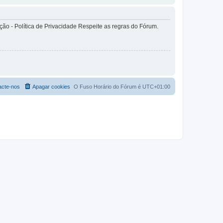
o - Política de Privacidade Respeite as regras do Fórum.
acte-nos
Apagar cookies
O Fuso Horário do Fórum é
UTC+01:00