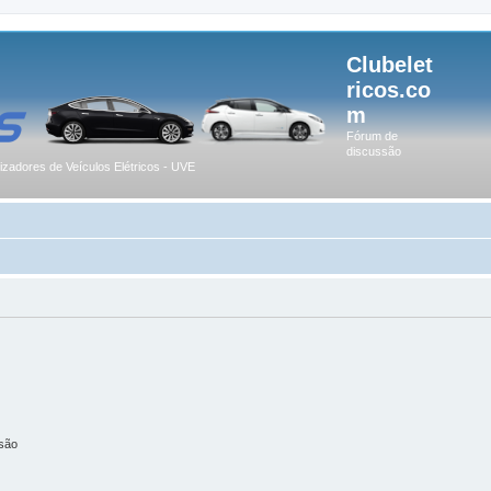
Clubelet
ricos.co
m
Fórum de
discussão
lizadores de Veículos Elétricos - UVE
são