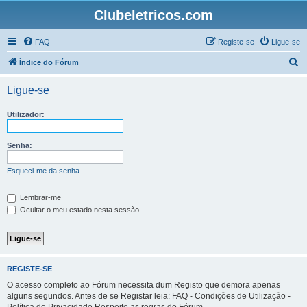
Clubeletricos.com
FAQ
Registe-se
Ligue-se
P
Índice do Fórum
e
Ligue-se
s
q
Utilizador:
u
i
Senha:
s
Esqueci-me da senha
a
r
Lembrar-me
Ocultar o meu estado nesta sessão
REGISTE-SE
O acesso completo ao Fórum necessita dum Registo que demora apenas
alguns segundos. Antes de se Registar leia: FAQ - Condições de Utilização -
Política de Privacidade Respeite as regras do Fórum.