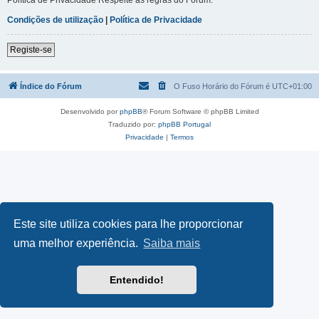
Condições de utilização
|
Política de Privacidade
Registe-se
Índice do Fórum
O Fuso Horário do Fórum é
UTC+01:00
Desenvolvido por
phpBB
® Forum Software © phpBB Limited
Traduzido por:
phpBB Portugal
Privacidade
|
Termos
Este site utiliza cookies para lhe proporcionar
uma melhor experiência.
Saiba mais
Entendido!