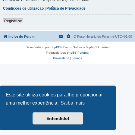
Condições de utilização
|
Política de Privacidade
Registe-se
Índice do Fórum
O Fuso Horário do Fórum é
UTC+01:00
Desenvolvido por
phpBB
® Forum Software © phpBB Limited
Traduzido por:
phpBB Portugal
Privacidade
|
Termos
Este site utiliza cookies para lhe proporcionar
uma melhor experiência.
Saiba mais
Entendido!