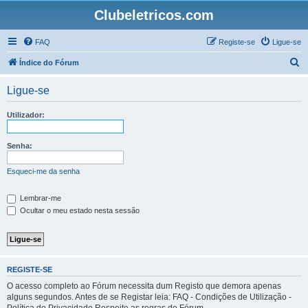
Clubeletricos.com
FAQ
Registe-se
Ligue-se
P
Índice do Fórum
e
Ligue-se
s
q
Utilizador:
u
i
Senha:
s
Esqueci-me da senha
a
r
Lembrar-me
Ocultar o meu estado nesta sessão
REGISTE-SE
O acesso completo ao Fórum necessita dum Registo que demora apenas
alguns segundos. Antes de se Registar leia: FAQ - Condições de Utilização -
Política de Privacidade Respeite as regras do Fórum.