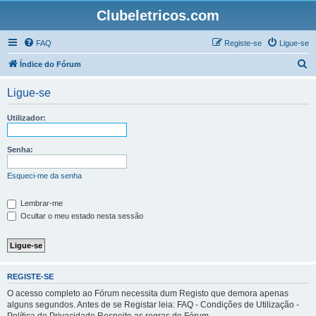
Clubeletricos.com
FAQ
Registe-se
Ligue-se
P
Índice do Fórum
e
Ligue-se
s
q
Utilizador:
u
i
Senha:
s
Esqueci-me da senha
a
r
Lembrar-me
Ocultar o meu estado nesta sessão
REGISTE-SE
O acesso completo ao Fórum necessita dum Registo que demora apenas
alguns segundos. Antes de se Registar leia: FAQ - Condições de Utilização -
Política de Privacidade Respeite as regras do Fórum.