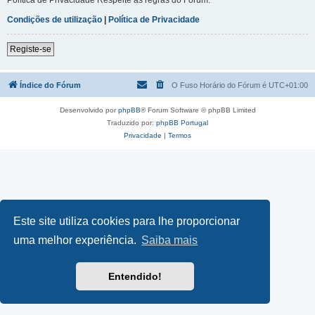
Condições de utilização
|
Política de Privacidade
Registe-se
Índice do Fórum
O Fuso Horário do Fórum é
UTC+01:00
Desenvolvido por
phpBB
® Forum Software © phpBB Limited
Traduzido por:
phpBB Portugal
Privacidade
|
Termos
Este site utiliza cookies para lhe proporcionar
uma melhor experiência.
Saiba mais
Entendido!