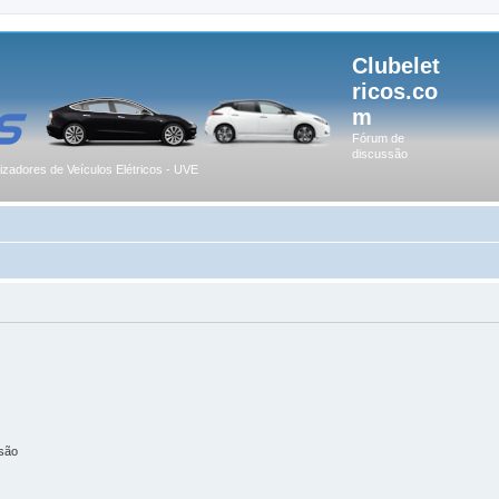
Clubelet
ricos.co
m
Fórum de
discussão
lizadores de Veículos Elétricos - UVE
são