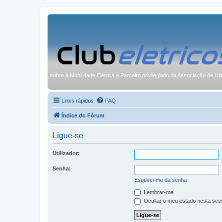
sobre a Mobilidade Elétrica e Parceiro privilegiado da Associação de Uti
Links rápidos
FAQ
Índice do Fórum
Ligue-se
Utilizador:
Senha:
Esqueci-me da senha
Lembrar-me
Ocultar o meu estado nesta ses