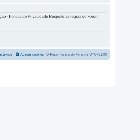
o - Política de Privacidade Respeite as regras do Fórum.
acte-nos
Apagar cookies
O Fuso Horário do Fórum é
UTC+01:00