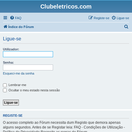
Clubeletricos.com
FAQ
Registe-se
Ligue-se
P
Índice do Fórum
e
Ligue-se
s
q
Utilizador:
u
i
Senha:
s
Esqueci-me da senha
a
r
Lembrar-me
Ocultar o meu estado nesta sessão
REGISTE-SE
O acesso completo ao Fórum necessita dum Registo que demora apenas
alguns segundos. Antes de se Registar leia: FAQ - Condições de Utilização -
Política de Privacidade Respeite as regras do Fórum.