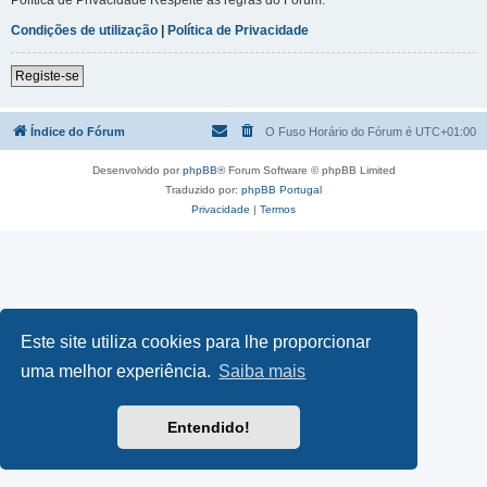
Condições de utilização
|
Política de Privacidade
Registe-se
Índice do Fórum
O Fuso Horário do Fórum é
UTC+01:00
Desenvolvido por
phpBB
® Forum Software © phpBB Limited
Traduzido por:
phpBB Portugal
Privacidade
|
Termos
Este site utiliza cookies para lhe proporcionar
uma melhor experiência.
Saiba mais
Entendido!