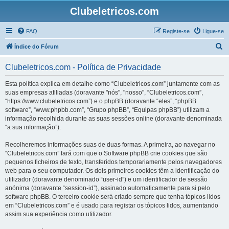
Clubeletricos.com
FAQ
Registe-se
Ligue-se
P
Índice do Fórum
e
Clubeletricos.com - Política de Privacidade
s
q
Esta política explica em detalhe como “Clubeletricos.com” juntamente com as
suas empresas afiliadas (doravante "nós", "nosso", “Clubeletricos.com”,
u
“https://www.clubeletricos.com”) e o phpBB (doravante “eles”, “phpBB
i
software”, “www.phpbb.com”, “Grupo phpBB”, “Equipas phpBB”) utilizam a
informação recolhida durante as suas sessões online (doravante denominada
s
“a sua informação”).
a
Recolheremos informações suas de duas formas. A primeira, ao navegar no
r
“Clubeletricos.com” fará com que o Software phpBB crie cookies que são
pequenos ficheiros de texto, transferidos temporariamente pelos navegadores
web para o seu computador. Os dois primeiros cookies têm a identificação do
utilizador (doravante denominado “user-id”) e um identificador de sessão
anónima (doravante “session-id”), assinado automaticamente para si pelo
software phpBB. O terceiro cookie será criado sempre que tenha tópicos lidos
em “Clubeletricos.com” e é usado para registar os tópicos lidos, aumentando
assim sua experiência como utilizador.