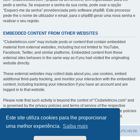
pedir a senha. Se esquecer a senha da sua conta, pode usar a opção
“Esqueci-me da senha” providenciada pelo software phpBB. Este processo
pede-lhe o nome de utilizador e email, para o phpBB gerar uma nova senha e
reativar o seu registo.
EMBEDDED CONTENT FROM OTHER WEBSITES
“Clubeletricos.com” may include posts or content that contain embedded
material from external websites, including but not limited to YouTube,
Facebook, Twitter, and similar platforms. Embedded content from these
external sites behaves in the same way as if you had visited the originating
website directly.
These external websites may collect data about you, use cookies, embed
additional third-party tracking, and monitor your interaction with the embedded
content, including tracking your interaction if you have an account and are
logged in to that website.
Please note that such activity is beyond the control of “Clubeletricos.com” and
is governed by the privacy policies and terms of service of the respective
external websites. We encourage you to review the privacy and cookie policies
of any third-party services you interact with through embedded content.
Este site utiliza cookies para lhe proporcionar
uma melhor experiência.
Saiba mais
Índice do Fórum
O Fuso Horário do Fórum é
UTC+01:00