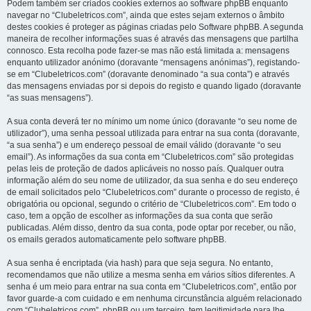
Podem também ser criados cookies externos ao software phpBB enquanto
navegar no “Clubeletricos.com”, ainda que estes sejam externos o âmbito
destes cookies é proteger as páginas criadas pelo Software phpBB. A segunda
maneira de recolher informações suas é através das mensagens que partilha
connosco. Esta recolha pode fazer-se mas não está limitada a: mensagens
enquanto utilizador anónimo (doravante “mensagens anónimas”), registando-
se em “Clubeletricos.com” (doravante denominado “a sua conta”) e através
das mensagens enviadas por si depois do registo e quando ligado (doravante
“as suas mensagens”).
A sua conta deverá ter no mínimo um nome único (doravante “o seu nome de
utilizador”), uma senha pessoal utilizada para entrar na sua conta (doravante,
“a sua senha”) e um endereço pessoal de email válido (doravante “o seu
email”). As informações da sua conta em “Clubeletricos.com” são protegidas
pelas leis de proteção de dados aplicáveis no nosso país. Qualquer outra
informação além do seu nome de utilizador, da sua senha e do seu endereço
de email solicitados pelo “Clubeletricos.com” durante o processo de registo, é
obrigatória ou opcional, segundo o critério de “Clubeletricos.com”. Em todo o
caso, tem a opção de escolher as informações da sua conta que serão
publicadas. Além disso, dentro da sua conta, pode optar por receber, ou não,
os emails gerados automaticamente pelo software phpBB.
A sua senha é encriptada (via hash) para que seja segura. No entanto,
recomendamos que não utilize a mesma senha em vários sítios diferentes. A
senha é um meio para entrar na sua conta em “Clubeletricos.com”, então por
favor guarde-a com cuidado e em nenhuma circunstância alguém relacionado
com “Clubeletricos.com”, phpBB ou um terceiro, tem legitimidade para lhe