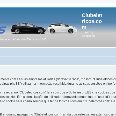
Clubelet
ricos.co
m
Fórum de
discussão
lizadores de Veículos Elétricos - UVE
amente com as suas empresas afiliadas (doravante "nós", "nosso", “Clubeletricos.c
quipas phpBB”) utilizam a informação recolhida durante as suas sessões online (
 navegar no “Clubeletricos.com” fará com que o Software phpBB crie cookies que 
s cookies têm a identificação do utilizador (doravante denominado “user-id”) e u
iro cookie será criado sempre que tenha tópicos lidos em “Clubeletricos.com” e é
 enquanto navegar no “Clubeletricos.com”, ainda que estes sejam externos o âmbi