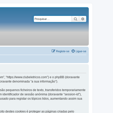
Pesquisar
Pesquisa avançad
Registe-se
Ligue-se
om”, “https://www.clubeletricos.com”) e o phpBB (doravante
doravante denominada “a sua informação”).
são pequenos ficheiros de texto, transferidos temporariamente
m identificador de sessão anónima (doravante “session-id”),
 usado para registar os tópicos lidos, aumentando assim sua
to destes cookies é proteger as páginas criadas pelo