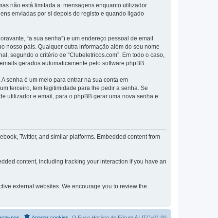
as não está limitada a: mensagens enquanto utilizador
ns enviadas por si depois do registo e quando ligado
(doravante, “a sua senha”) e um endereço pessoal de email
s no nosso país. Qualquer outra informação além do seu nome
nal, segundo o critério de “Clubeletricos.com”. Em todo o caso,
s emails gerados automaticamente pelo software phpBB.
. A senha é um meio para entrar na sua conta em
 terceiro, tem legitimidade para lhe pedir a senha. Se
e utilizador e email, para o phpBB gerar uma nova senha e
cebook, Twitter, and similar platforms. Embedded content from
dded content, including tracking your interaction if you have an
pective external websites. We encourage you to review the
acte-nos
Apagar cookies
O Fuso Horário do Fórum é
UTC+01:00