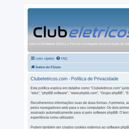
sobre a Mobilidade Elétrica e Parceiro privilegiado da Associação de Uti
Links rápidos
FAQ
Índice do Fórum
Clubeletricos.com - Política de Privacidade
Esta política explica em detalhe como “Clubeletricos.com” junt
“eles”, “phpBB software”, “www.phpbb.com”, “Grupo phpBB”, “E
Recolheremos informações suas de duas formas. A primeira, ao
pelos navegadores web para o seu computador. Os dois primeiro
assinado automaticamente para si pelo software phpBB. O terce
experiência como utilizador.
Podem também ser criados cookies externos ao software phpBB