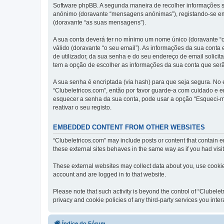
Software phpBB. A segunda maneira de recolher informações s
anónimo (doravante “mensagens anónimas”), registando-se em 
(doravante “as suas mensagens”).
A sua conta deverá ter no mínimo um nome único (doravante “o
válido (doravante “o seu email”). As informações da sua conta
de utilizador, da sua senha e do seu endereço de email solicita
tem a opção de escolher as informações da sua conta que serã
A sua senha é encriptada (via hash) para que seja segura. No
“Clubeletricos.com”, então por favor guarde-a com cuidado e 
esquecer a senha da sua conta, pode usar a opção “Esqueci-m
reativar o seu registo.
EMBEDDED CONTENT FROM OTHER WEBSITES
“Clubeletricos.com” may include posts or content that contain 
these external sites behaves in the same way as if you had visite
These external websites may collect data about you, use cookies
account and are logged in to that website.
Please note that such activity is beyond the control of “Clubel
privacy and cookie policies of any third-party services you int
Índice do Fórum