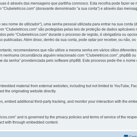
uas é através das mensagens que partilha connosco. Esta recolha pode fazer-se m
“Clubeletricos.com” (doravante denominado “a sua conta”) e através das mensage
 seu nome de utilizador”), uma senha pessoal utilizada para entrar na sua conta 
 em “Clubeletricos.com” são protegidas pelas leis de proteção de dados aplicávei
dos pelo “Clubeletricos.com” durante o processo de registo, é obrigatória ou opcio
o publicadas. Além disso, dentro da sua conta, pode optar por receber, ou não, o
 entanto, recomendamos que não utilize a mesma senha em vários sítios diferentes
em nenhuma circunstância alguém relacionado com “Clubeletricos.com”, phpBB ou um
e da senha” providenciada pelo software phpBB. Este processo pede-lhe o nome d
embedded material from external websites, including but not limited to YouTube, Fa
d the originating website directly.
, embed additional third-party tracking, and monitor your interaction with the embe
etricos.com” and is governed by the privacy policies and terms of service of the res
eract with through embedded content.
Cont