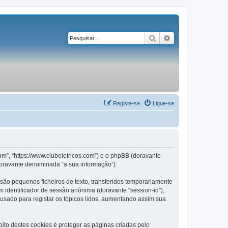
Pesquisar
Pesquisa avançad
Registe-se
Ligue-se
om”, “https://www.clubeletricos.com”) e o phpBB (doravante
doravante denominada “a sua informação”).
são pequenos ficheiros de texto, transferidos temporariamente
m identificador de sessão anónima (doravante “session-id”),
 usado para registar os tópicos lidos, aumentando assim sua
to destes cookies é proteger as páginas criadas pelo