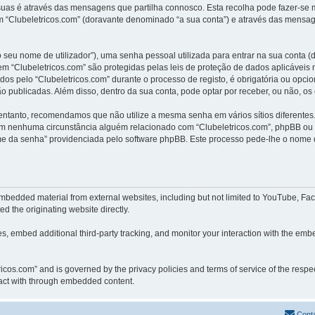
uas é através das mensagens que partilha connosco. Esta recolha pode fazer-se m
“Clubeletricos.com” (doravante denominado “a sua conta”) e através das mensage
 seu nome de utilizador”), uma senha pessoal utilizada para entrar na sua conta 
 em “Clubeletricos.com” são protegidas pelas leis de proteção de dados aplicávei
dos pelo “Clubeletricos.com” durante o processo de registo, é obrigatória ou opcio
o publicadas. Além disso, dentro da sua conta, pode optar por receber, ou não, o
 entanto, recomendamos que não utilize a mesma senha em vários sítios diferentes
em nenhuma circunstância alguém relacionado com “Clubeletricos.com”, phpBB ou um
e da senha” providenciada pelo software phpBB. Este processo pede-lhe o nome d
embedded material from external websites, including but not limited to YouTube, Fa
d the originating website directly.
, embed additional third-party tracking, and monitor your interaction with the embe
etricos.com” and is governed by the privacy policies and terms of service of the res
eract with through embedded content.
Cont