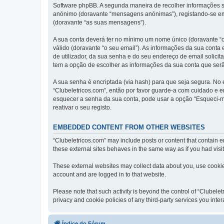
Software phpBB. A segunda maneira de recolher informações s
anónimo (doravante “mensagens anónimas”), registando-se em 
(doravante “as suas mensagens”).
A sua conta deverá ter no mínimo um nome único (doravante “o
válido (doravante “o seu email”). As informações da sua conta
de utilizador, da sua senha e do seu endereço de email solicita
tem a opção de escolher as informações da sua conta que serã
A sua senha é encriptada (via hash) para que seja segura. No
“Clubeletricos.com”, então por favor guarde-a com cuidado e 
esquecer a senha da sua conta, pode usar a opção “Esqueci-m
reativar o seu registo.
EMBEDDED CONTENT FROM OTHER WEBSITES
“Clubeletricos.com” may include posts or content that contain 
these external sites behaves in the same way as if you had visite
These external websites may collect data about you, use cookies
account and are logged in to that website.
Please note that such activity is beyond the control of “Clubel
privacy and cookie policies of any third-party services you int
Índice do Fórum