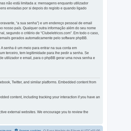
as não está limitada a: mensagens enquanto utilizador
ns enviadas por si depois do registo e quando ligado
(doravante, “a sua senha”) e um endereço pessoal de email
s no nosso país. Qualquer outra informação além do seu nome
nal, segundo o critério de “Clubeletricos.com”. Em todo o caso,
s emails gerados automaticamente pelo software phpBB.
. A senha é um meio para entrar na sua conta em
 terceiro, tem legitimidade para lhe pedir a senha. Se
e utilizador e email, para o phpBB gerar uma nova senha e
cebook, Twitter, and similar platforms. Embedded content from
dded content, including tracking your interaction if you have an
pective external websites. We encourage you to review the
acte-nos
Apagar cookies
O Fuso Horário do Fórum é
UTC+01:00