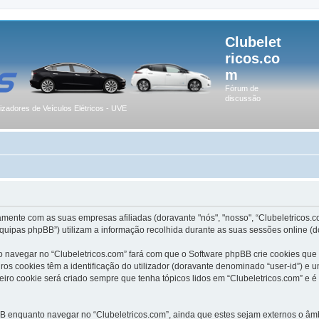
Clubelet
ricos.co
m
Fórum de
discussão
lizadores de Veículos Elétricos - UVE
amente com as suas empresas afiliadas (doravante "nós", "nosso", “Clubeletricos.c
quipas phpBB”) utilizam a informação recolhida durante as suas sessões online (
 navegar no “Clubeletricos.com” fará com que o Software phpBB crie cookies que 
s cookies têm a identificação do utilizador (doravante denominado “user-id”) e u
iro cookie será criado sempre que tenha tópicos lidos em “Clubeletricos.com” e é
 enquanto navegar no “Clubeletricos.com”, ainda que estes sejam externos o âmbi