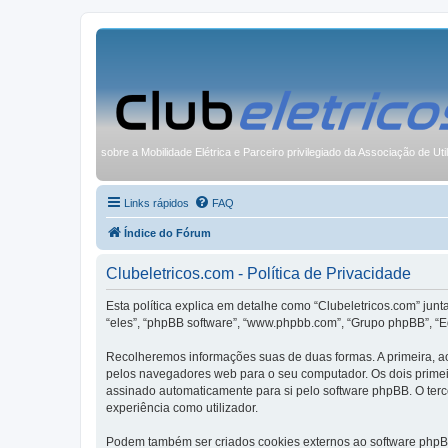
sobre a Mobilidade Elétrica e Parceiro privilegiado da Associação de Uti
Links rápidos
FAQ
Índice do Fórum
Clubeletricos.com - Política de Privacidade
Esta política explica em detalhe como “Clubeletricos.com” junt
“eles”, “phpBB software”, “www.phpbb.com”, “Grupo phpBB”, “E
Recolheremos informações suas de duas formas. A primeira, ao
pelos navegadores web para o seu computador. Os dois primeiro
assinado automaticamente para si pelo software phpBB. O terce
experiência como utilizador.
Podem também ser criados cookies externos ao software phpBB