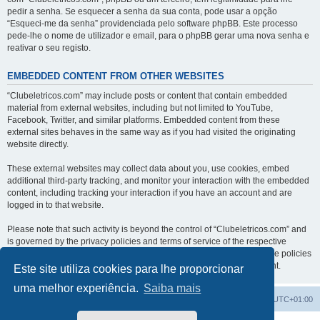
pedir a senha. Se esquecer a senha da sua conta, pode usar a opção
“Esqueci-me da senha” providenciada pelo software phpBB. Este processo
pede-lhe o nome de utilizador e email, para o phpBB gerar uma nova senha e
reativar o seu registo.
EMBEDDED CONTENT FROM OTHER WEBSITES
“Clubeletricos.com” may include posts or content that contain embedded
material from external websites, including but not limited to YouTube,
Facebook, Twitter, and similar platforms. Embedded content from these
external sites behaves in the same way as if you had visited the originating
website directly.
These external websites may collect data about you, use cookies, embed
additional third-party tracking, and monitor your interaction with the embedded
content, including tracking your interaction if you have an account and are
logged in to that website.
Please note that such activity is beyond the control of “Clubeletricos.com” and
is governed by the privacy policies and terms of service of the respective
external websites. We encourage you to review the privacy and cookie policies
of any third-party services you interact with through embedded content.
Este site utiliza cookies para lhe proporcionar
uma melhor experiência.
Saiba mais
Índice do Fórum
O Fuso Horário do Fórum é
UTC+01:00