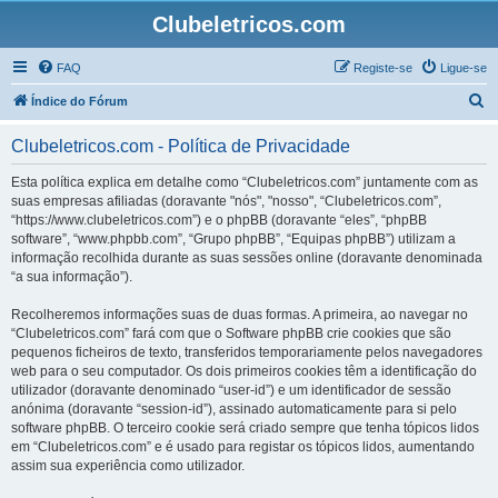
Clubeletricos.com
FAQ
Registe-se
Ligue-se
P
Índice do Fórum
e
Clubeletricos.com - Política de Privacidade
s
q
Esta política explica em detalhe como “Clubeletricos.com” juntamente com as
suas empresas afiliadas (doravante "nós", "nosso", “Clubeletricos.com”,
u
“https://www.clubeletricos.com”) e o phpBB (doravante “eles”, “phpBB
i
software”, “www.phpbb.com”, “Grupo phpBB”, “Equipas phpBB”) utilizam a
informação recolhida durante as suas sessões online (doravante denominada
s
“a sua informação”).
a
Recolheremos informações suas de duas formas. A primeira, ao navegar no
r
“Clubeletricos.com” fará com que o Software phpBB crie cookies que são
pequenos ficheiros de texto, transferidos temporariamente pelos navegadores
web para o seu computador. Os dois primeiros cookies têm a identificação do
utilizador (doravante denominado “user-id”) e um identificador de sessão
anónima (doravante “session-id”), assinado automaticamente para si pelo
software phpBB. O terceiro cookie será criado sempre que tenha tópicos lidos
em “Clubeletricos.com” e é usado para registar os tópicos lidos, aumentando
assim sua experiência como utilizador.