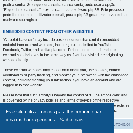
pedir a senha. Se esquecer a senha da sua conta, pode usar a opção
“Esqueci-me da senha” providenciada pelo software phpBB. Este processo
pede-lhe o nome de utilizador e email, para o phpBB gerar uma nova senha e
reativar o seu registo.
EMBEDDED CONTENT FROM OTHER WEBSITES
“Clubeletricos.com” may include posts or content that contain embedded
material from external websites, including but not limited to YouTube,
Facebook, Twitter, and similar platforms. Embedded content from these
external sites behaves in the same way as if you had visited the originating
website directly.
These external websites may collect data about you, use cookies, embed
additional third-party tracking, and monitor your interaction with the embedded
content, including tracking your interaction if you have an account and are
logged in to that website.
Please note that such activity is beyond the control of “Clubeletricos.com” and
is governed by the privacy policies and terms of service of the respective
external websites. We encourage you to review the privacy and cookie policies
of any third-party services you interact with through embedded content.
Este site utiliza cookies para lhe proporcionar
uma melhor experiência.
Saiba mais
Índice do Fórum
O Fuso Horário do Fórum é
UTC+01:00