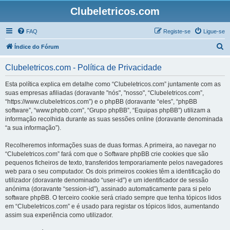
Clubeletricos.com
FAQ
Registe-se
Ligue-se
P
Índice do Fórum
e
Clubeletricos.com - Política de Privacidade
s
q
Esta política explica em detalhe como “Clubeletricos.com” juntamente com as
suas empresas afiliadas (doravante "nós", "nosso", “Clubeletricos.com”,
u
“https://www.clubeletricos.com”) e o phpBB (doravante “eles”, “phpBB
i
software”, “www.phpbb.com”, “Grupo phpBB”, “Equipas phpBB”) utilizam a
informação recolhida durante as suas sessões online (doravante denominada
s
“a sua informação”).
a
Recolheremos informações suas de duas formas. A primeira, ao navegar no
r
“Clubeletricos.com” fará com que o Software phpBB crie cookies que são
pequenos ficheiros de texto, transferidos temporariamente pelos navegadores
web para o seu computador. Os dois primeiros cookies têm a identificação do
utilizador (doravante denominado “user-id”) e um identificador de sessão
anónima (doravante “session-id”), assinado automaticamente para si pelo
software phpBB. O terceiro cookie será criado sempre que tenha tópicos lidos
em “Clubeletricos.com” e é usado para registar os tópicos lidos, aumentando
assim sua experiência como utilizador.