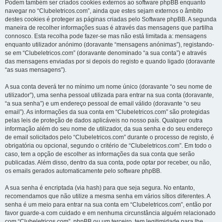
Podem também ser criados cookies externos ao software phpBB enquanto
navegar no “Clubeletricos.com”, ainda que estes sejam externos o âmbito
destes cookies é proteger as páginas criadas pelo Software phpBB. A segunda
maneira de recolher informações suas é através das mensagens que partilha
connosco. Esta recolha pode fazer-se mas não está limitada a: mensagens
enquanto utilizador anónimo (doravante “mensagens anónimas”), registando-
se em “Clubeletricos.com” (doravante denominado “a sua conta”) e através
das mensagens enviadas por si depois do registo e quando ligado (doravante
“as suas mensagens”).
A sua conta deverá ter no mínimo um nome único (doravante “o seu nome de
utilizador”), uma senha pessoal utilizada para entrar na sua conta (doravante,
“a sua senha”) e um endereço pessoal de email válido (doravante “o seu
email”). As informações da sua conta em “Clubeletricos.com” são protegidas
pelas leis de proteção de dados aplicáveis no nosso país. Qualquer outra
informação além do seu nome de utilizador, da sua senha e do seu endereço
de email solicitados pelo “Clubeletricos.com” durante o processo de registo, é
obrigatória ou opcional, segundo o critério de “Clubeletricos.com”. Em todo o
caso, tem a opção de escolher as informações da sua conta que serão
publicadas. Além disso, dentro da sua conta, pode optar por receber, ou não,
os emails gerados automaticamente pelo software phpBB.
A sua senha é encriptada (via hash) para que seja segura. No entanto,
recomendamos que não utilize a mesma senha em vários sítios diferentes. A
senha é um meio para entrar na sua conta em “Clubeletricos.com”, então por
favor guarde-a com cuidado e em nenhuma circunstância alguém relacionado
com “Clubeletricos.com”, phpBB ou um terceiro, tem legitimidade para lhe