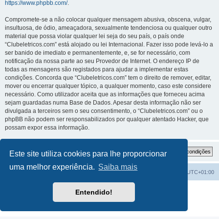
https://www.phpbb.com/
.
Compromete-se a não colocar qualquer mensagem abusiva, obscena, vulgar,
insultuosa, de ódio, ameaçadora, sexualmente tendenciosa ou qualquer outro
material que possa violar qualquer lei seja do seu país, o país onde
“Clubeletricos.com” está alojado ou lei Internacional. Fazer isso pode levá-lo a
ser banido de imediato e permanentemente, e, se for necessário, com
notificação da nossa parte ao seu Provedor de Internet. O endereço IP de
todas as mensagens são registados para ajudar a implementar estas
condições. Concorda que “Clubeletricos.com” tem o direito de remover, editar,
mover ou encerrar qualquer tópico, a qualquer momento, caso este considere
necessário. Como utilizador aceita que as informações que forneceu acima
sejam guardadas numa Base de Dados. Apesar desta informação não ser
divulgada a terceiros sem o seu consentimento, o “Clubeletricos.com” ou o
phpBB não podem ser responsabilizados por qualquer atentado Hacker, que
possam expor essa informação.
Este site utiliza cookies para lhe proporcionar
uma melhor experiência.
Saiba mais
Índice do Fórum
O Fuso Horário do Fórum é
UTC+01:00
Desenvolvido por
phpBB
® Forum Software © phpBB Limited
Entendido!
Traduzido por:
phpBB Portugal
Privacidade
|
Termos