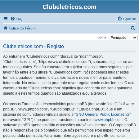
Clubeletricos.com
FAQ
Ligue-se
P
Índice do Fórum
e
Idioma:
s
Clubeletricos.com - Registo
q
Ao entrar em “Clubeletricos.com” (doravante “nós”, “nosso”,
u
“Clubeletricos.com”, “https://www.clubeletricos.com”), concorda sujeitar-se aos
i
termos seguintes. Se não concorda em sujeitar-se aos termos seguintes, por
favor não entre e/ou utilize “Clubeletricos.com”. Nós podemos mudar estes
s
termos a qualquer momento e vamos fazer o nosso melhor para mantê-lo
a
informado. No entanto, seria prudente rever regularmente estes termos. O uso
r
continuado de “Clubeletricos.com” significa que concorda em ser legalmente
sujeito a estes termos quando são atualizados e/ou alterados.
Os nossos Fóruns são desenvolvidos pelo phpBB (doravante “eles”, “software
phpBB”, “www.phpbb.com”, “Grupo phpBB”, “Equipa phpBB”) que é um
sistema de comunidades virtuais sujeito à “
GNU General Public License v2
”
(doravante “GPL”) que pode ser transferido a partir de
www.phpbb.com
. O
software phpBB apenas facilita discussões através da Internet. O Grupo phpBB
não é responsável pelo conteúdo que nós permitimos e/ou impedimos e/ou
pela conduta permitida. Para mais informações sobre o phpBB, consulte: