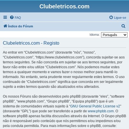
Clubeletricos.com
FAQ
Ligue-se
P
Índice do Fórum
e
Idioma:
s
Clubeletricos.com - Registo
q
Ao entrar em “Clubeletricos.com” (doravante “nós”, “nosso”,
u
“Clubeletricos.com”, “https://www.clubeletricos.com”), concorda sujeitar-se aos
i
termos seguintes. Se não concorda em sujeitar-se aos termos seguintes, por
favor não entre e/ou utilize “Clubeletricos.com”. Nós podemos mudar estes
s
termos a qualquer momento e vamos fazer o nosso melhor para mantê-lo
a
informado. No entanto, seria prudente rever regularmente estes termos. O uso
r
continuado de “Clubeletricos.com” significa que concorda em ser legalmente
sujeito a estes termos quando são atualizados e/ou alterados.
Os nossos Fóruns são desenvolvidos pelo phpBB (doravante “eles”, “software
phpBB”, “www.phpbb.com”, “Grupo phpBB”, “Equipa phpBB”) que é um
sistema de comunidades virtuais sujeito à “
GNU General Public License v2
”
(doravante “GPL”) que pode ser transferido a partir de
www.phpbb.com
. O
software phpBB apenas facilita discussões através da Internet. O Grupo phpBB
não é responsável pelo conteúdo que nós permitimos e/ou impedimos e/ou
pela conduta permitida. Para mais informações sobre o phpBB, consulte: