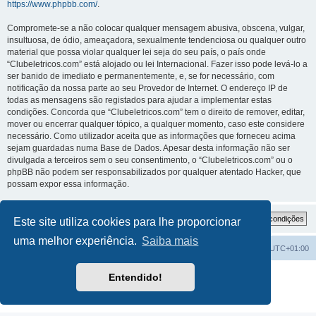
https://www.phpbb.com/
.
Compromete-se a não colocar qualquer mensagem abusiva, obscena, vulgar,
insultuosa, de ódio, ameaçadora, sexualmente tendenciosa ou qualquer outro
material que possa violar qualquer lei seja do seu país, o país onde
“Clubeletricos.com” está alojado ou lei Internacional. Fazer isso pode levá-lo a
ser banido de imediato e permanentemente, e, se for necessário, com
notificação da nossa parte ao seu Provedor de Internet. O endereço IP de
todas as mensagens são registados para ajudar a implementar estas
condições. Concorda que “Clubeletricos.com” tem o direito de remover, editar,
mover ou encerrar qualquer tópico, a qualquer momento, caso este considere
necessário. Como utilizador aceita que as informações que forneceu acima
sejam guardadas numa Base de Dados. Apesar desta informação não ser
divulgada a terceiros sem o seu consentimento, o “Clubeletricos.com” ou o
phpBB não podem ser responsabilizados por qualquer atentado Hacker, que
possam expor essa informação.
Este site utiliza cookies para lhe proporcionar
uma melhor experiência.
Saiba mais
Índice do Fórum
O Fuso Horário do Fórum é
UTC+01:00
Desenvolvido por
phpBB
® Forum Software © phpBB Limited
Entendido!
Traduzido por:
phpBB Portugal
Privacidade
|
Termos