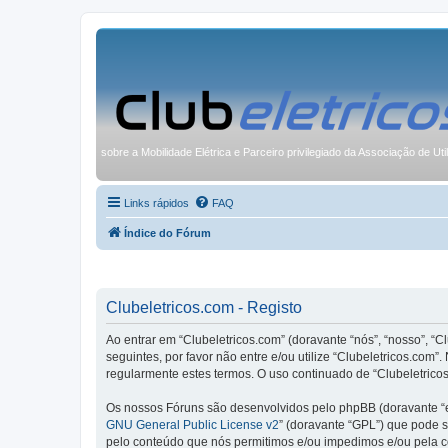
sobre a Mobilidade Elétrica e Parceiro privilegiado da Associação de Uti
Links rápidos
FAQ
Índice do Fórum
Clubeletricos.com - Registo
Ao entrar em “Clubeletricos.com” (doravante “nós”, “nosso”, “C
seguintes, por favor não entre e/ou utilize “Clubeletricos.co
regularmente estes termos. O uso continuado de “Clubeletricos
Os nossos Fóruns são desenvolvidos pelo phpBB (doravante “e
GNU General Public License v2
” (doravante “GPL”) que pode se
pelo conteúdo que nós permitimos e/ou impedimos e/ou pela c