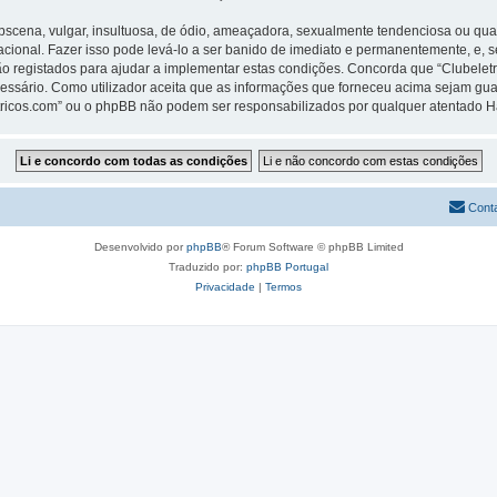
ena, vulgar, insultuosa, de ódio, ameaçadora, sexualmente tendenciosa ou qualqu
rnacional. Fazer isso pode levá-lo a ser banido de imediato e permanentemente, e, 
 registados para ajudar a implementar estas condições. Concorda que “Clubeletric
cessário. Como utilizador aceita que as informações que forneceu acima sejam 
letricos.com” ou o phpBB não podem ser responsabilizados por qualquer atentado 
Cont
Desenvolvido por
phpBB
® Forum Software © phpBB Limited
Traduzido por:
phpBB Portugal
Privacidade
|
Termos