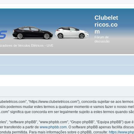
Clubelet
ricos.co
m
Fórum de
discussão
lizadores de Veículos Elétricos - UVE
lubeletricos.com”, “https://www.clubeletricos.com”), concorda sujeitar-se aos term
m”. Nós podemos mudar estes termos a qualquer momento e vamos fazer o nosso melh
.com” significa que concorda em ser legalmente sujeito a estes termos quando são
les”, “software phpBB”, “www.phpbb.com”, “Grupo phpBB”, “Equipa phpBB”) que é u
r transferido a partir de
www.phpbb.com
. O software phpBB apenas facilita discu
onduta permitida. Para mais informações sobre o phpBB, consulte:
https://www.ph