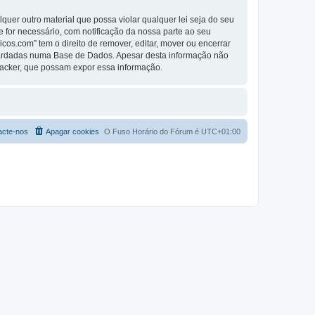
er outro material que possa violar qualquer lei seja do seu
se for necessário, com notificação da nossa parte ao seu
os.com” tem o direito de remover, editar, mover ou encerrar
guardadas numa Base de Dados. Apesar desta informação não
Hacker, que possam expor essa informação.
acte-nos
Apagar cookies
O Fuso Horário do Fórum é
UTC+01:00