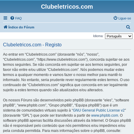
Clubeletricos.com
FAQ
Ligue-se
P
Índice do Fórum
e
Idioma:
s
Clubeletricos.com - Registo
q
Ao entrar em “Clubeletricos.com” (doravante “nós”, “nosso”,
u
“Clubeletricos.com”, “https://www.clubeletricos.com”), concorda sujeitar-se aos
i
termos seguintes. Se não concorda em sujeitar-se aos termos seguintes, por
favor não entre e/ou utilize “Clubeletricos.com”. Nós podemos mudar estes
s
termos a qualquer momento e vamos fazer o nosso melhor para mantê-lo
a
informado. No entanto, seria prudente rever regularmente estes termos. O uso
r
continuado de “Clubeletricos.com” significa que concorda em ser legalmente
sujeito a estes termos quando são atualizados e/ou alterados.
Os nossos Fóruns são desenvolvidos pelo phpBB (doravante “eles”, “software
phpBB”, “www.phpbb.com”, “Grupo phpBB”, “Equipa phpBB”) que é um
sistema de comunidades virtuais sujeito à “
GNU General Public License v2
”
(doravante “GPL”) que pode ser transferido a partir de
www.phpbb.com
. O
software phpBB apenas facilita discussões através da Internet. O Grupo phpBB
não é responsável pelo conteúdo que nós permitimos e/ou impedimos e/ou
pela conduta permitida. Para mais informações sobre o phpBB, consulte: