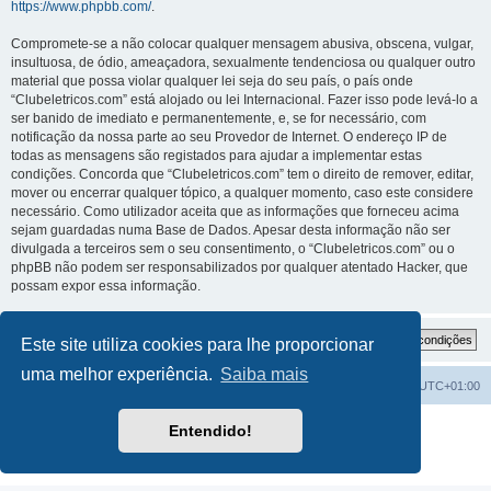
https://www.phpbb.com/
.
Compromete-se a não colocar qualquer mensagem abusiva, obscena, vulgar,
insultuosa, de ódio, ameaçadora, sexualmente tendenciosa ou qualquer outro
material que possa violar qualquer lei seja do seu país, o país onde
“Clubeletricos.com” está alojado ou lei Internacional. Fazer isso pode levá-lo a
ser banido de imediato e permanentemente, e, se for necessário, com
notificação da nossa parte ao seu Provedor de Internet. O endereço IP de
todas as mensagens são registados para ajudar a implementar estas
condições. Concorda que “Clubeletricos.com” tem o direito de remover, editar,
mover ou encerrar qualquer tópico, a qualquer momento, caso este considere
necessário. Como utilizador aceita que as informações que forneceu acima
sejam guardadas numa Base de Dados. Apesar desta informação não ser
divulgada a terceiros sem o seu consentimento, o “Clubeletricos.com” ou o
phpBB não podem ser responsabilizados por qualquer atentado Hacker, que
possam expor essa informação.
Este site utiliza cookies para lhe proporcionar
uma melhor experiência.
Saiba mais
Índice do Fórum
O Fuso Horário do Fórum é
UTC+01:00
Desenvolvido por
phpBB
® Forum Software © phpBB Limited
Entendido!
Traduzido por:
phpBB Portugal
Privacidade
|
Termos