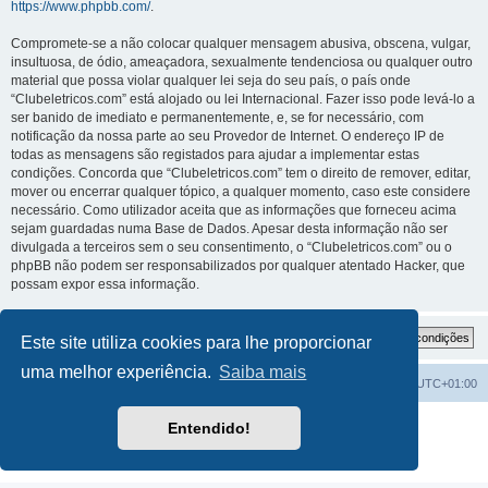
https://www.phpbb.com/
.
Compromete-se a não colocar qualquer mensagem abusiva, obscena, vulgar,
insultuosa, de ódio, ameaçadora, sexualmente tendenciosa ou qualquer outro
material que possa violar qualquer lei seja do seu país, o país onde
“Clubeletricos.com” está alojado ou lei Internacional. Fazer isso pode levá-lo a
ser banido de imediato e permanentemente, e, se for necessário, com
notificação da nossa parte ao seu Provedor de Internet. O endereço IP de
todas as mensagens são registados para ajudar a implementar estas
condições. Concorda que “Clubeletricos.com” tem o direito de remover, editar,
mover ou encerrar qualquer tópico, a qualquer momento, caso este considere
necessário. Como utilizador aceita que as informações que forneceu acima
sejam guardadas numa Base de Dados. Apesar desta informação não ser
divulgada a terceiros sem o seu consentimento, o “Clubeletricos.com” ou o
phpBB não podem ser responsabilizados por qualquer atentado Hacker, que
possam expor essa informação.
Este site utiliza cookies para lhe proporcionar
uma melhor experiência.
Saiba mais
Índice do Fórum
O Fuso Horário do Fórum é
UTC+01:00
Desenvolvido por
phpBB
® Forum Software © phpBB Limited
Entendido!
Traduzido por:
phpBB Portugal
Privacidade
|
Termos