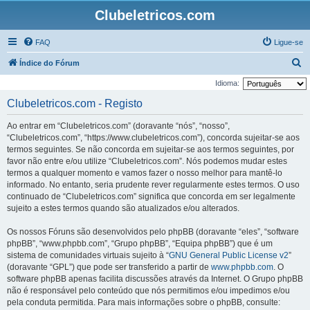
Clubeletricos.com
FAQ
Ligue-se
P
Índice do Fórum
e
Idioma:
s
Clubeletricos.com - Registo
q
Ao entrar em “Clubeletricos.com” (doravante “nós”, “nosso”,
u
“Clubeletricos.com”, “https://www.clubeletricos.com”), concorda sujeitar-se aos
i
termos seguintes. Se não concorda em sujeitar-se aos termos seguintes, por
favor não entre e/ou utilize “Clubeletricos.com”. Nós podemos mudar estes
s
termos a qualquer momento e vamos fazer o nosso melhor para mantê-lo
a
informado. No entanto, seria prudente rever regularmente estes termos. O uso
r
continuado de “Clubeletricos.com” significa que concorda em ser legalmente
sujeito a estes termos quando são atualizados e/ou alterados.
Os nossos Fóruns são desenvolvidos pelo phpBB (doravante “eles”, “software
phpBB”, “www.phpbb.com”, “Grupo phpBB”, “Equipa phpBB”) que é um
sistema de comunidades virtuais sujeito à “
GNU General Public License v2
”
(doravante “GPL”) que pode ser transferido a partir de
www.phpbb.com
. O
software phpBB apenas facilita discussões através da Internet. O Grupo phpBB
não é responsável pelo conteúdo que nós permitimos e/ou impedimos e/ou
pela conduta permitida. Para mais informações sobre o phpBB, consulte: