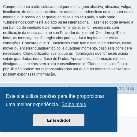
Compromete-se a não colocar qualquer mensagem abusiva, obscena, vulgar,
insultuosa, de ódio, ameaçadora, sexualmente tendenciosa ou qualquer outro
material que possa violar qualquer lei seja do seu país, o país onde
“Clubeletricos.com” está alojado ou lei Internacional. Fazer isso pode levá-lo a
ser banido de imediato e permanentemente, e, se for necessário, com
notificação da nossa parte ao seu Provedor de Internet. O endereço IP de
todas as mensagens são registados para ajudar a implementar estas
condições. Concorda que “Clubeletricos.com” tem o direito de remover, editar,
mover ou encerrar qualquer tópico, a qualquer momento, caso este considere
necessário. Como utilizador aceita que as informações que forneceu acima
sejam guardadas numa Base de Dados. Apesar desta informação não ser
divulgada a terceiros sem o seu consentimento, o “Clubeletricos.com” ou o
phpBB não podem ser responsabilizados por qualquer atentado Hacker, que
possam expor essa informação.
Índice do Fórum
O Fuso Horário do Fórum é
UTC+01:00
Este site utiliza cookies para lhe proporcionar
Desenvolvido por
phpBB
® Forum Software © phpBB Limited
uma melhor experiência.
Saiba mais
Traduzido por:
phpBB Portugal
Privacidade
|
Termos
Entendido!