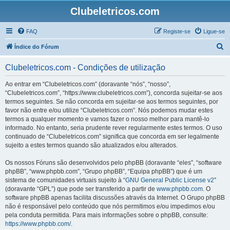
Clubeletricos.com
FAQ
Registe-se
Ligue-se
P
Índice do Fórum
e
Clubeletricos.com - Condições de utilização
s
q
Ao entrar em “Clubeletricos.com” (doravante “nós”, “nosso”,
“Clubeletricos.com”, “https://www.clubeletricos.com”), concorda sujeitar-se aos
u
termos seguintes. Se não concorda em sujeitar-se aos termos seguintes, por
i
favor não entre e/ou utilize “Clubeletricos.com”. Nós podemos mudar estes
termos a qualquer momento e vamos fazer o nosso melhor para mantê-lo
s
informado. No entanto, seria prudente rever regularmente estes termos. O uso
a
continuado de “Clubeletricos.com” significa que concorda em ser legalmente
sujeito a estes termos quando são atualizados e/ou alterados.
r
Os nossos Fóruns são desenvolvidos pelo phpBB (doravante “eles”, “software
phpBB”, “www.phpbb.com”, “Grupo phpBB”, “Equipa phpBB”) que é um
sistema de comunidades virtuais sujeito à “
GNU General Public License v2
”
(doravante “GPL”) que pode ser transferido a partir de
www.phpbb.com
. O
software phpBB apenas facilita discussões através da Internet. O Grupo phpBB
não é responsável pelo conteúdo que nós permitimos e/ou impedimos e/ou
pela conduta permitida. Para mais informações sobre o phpBB, consulte:
https://www.phpbb.com/
.