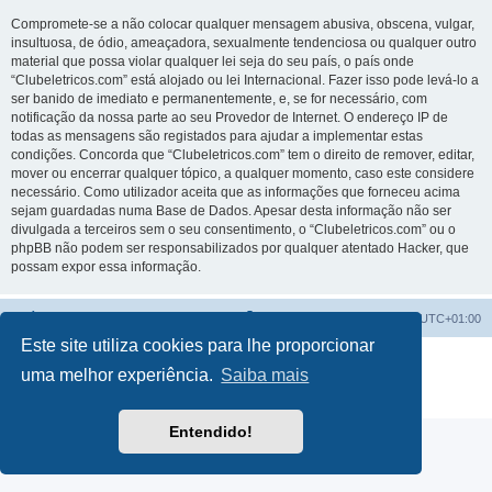
Compromete-se a não colocar qualquer mensagem abusiva, obscena, vulgar,
insultuosa, de ódio, ameaçadora, sexualmente tendenciosa ou qualquer outro
material que possa violar qualquer lei seja do seu país, o país onde
“Clubeletricos.com” está alojado ou lei Internacional. Fazer isso pode levá-lo a
ser banido de imediato e permanentemente, e, se for necessário, com
notificação da nossa parte ao seu Provedor de Internet. O endereço IP de
todas as mensagens são registados para ajudar a implementar estas
condições. Concorda que “Clubeletricos.com” tem o direito de remover, editar,
mover ou encerrar qualquer tópico, a qualquer momento, caso este considere
necessário. Como utilizador aceita que as informações que forneceu acima
sejam guardadas numa Base de Dados. Apesar desta informação não ser
divulgada a terceiros sem o seu consentimento, o “Clubeletricos.com” ou o
phpBB não podem ser responsabilizados por qualquer atentado Hacker, que
possam expor essa informação.
Índice do Fórum
O Fuso Horário do Fórum é
UTC+01:00
Este site utiliza cookies para lhe proporcionar
Desenvolvido por
phpBB
® Forum Software © phpBB Limited
uma melhor experiência.
Saiba mais
Traduzido por:
phpBB Portugal
Privacidade
|
Termos
Entendido!