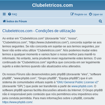
Clubeletricos.com
FAQ
Registe-se
Ligue-se
P
Índice do Fórum
e
Clubeletricos.com - Condições de utilização
s
q
Ao entrar em “Clubeletricos.com” (doravante “nós”, “nosso”,
“Clubeletricos.com”, “https://www.clubeletricos.com”), concorda sujeitar-se aos
u
termos seguintes. Se não concorda em sujeitar-se aos termos seguintes, por
i
favor não entre e/ou utilize “Clubeletricos.com”. Nós podemos mudar estes
termos a qualquer momento e vamos fazer o nosso melhor para mantê-lo
s
informado. No entanto, seria prudente rever regularmente estes termos. O uso
a
continuado de “Clubeletricos.com” significa que concorda em ser legalmente
sujeito a estes termos quando são atualizados e/ou alterados.
r
Os nossos Fóruns são desenvolvidos pelo phpBB (doravante “eles”, “software
phpBB”, “www.phpbb.com”, “Grupo phpBB”, “Equipa phpBB”) que é um
sistema de comunidades virtuais sujeito à “
GNU General Public License v2
”
(doravante “GPL”) que pode ser transferido a partir de
www.phpbb.com
. O
software phpBB apenas facilita discussões através da Internet. O Grupo phpBB
não é responsável pelo conteúdo que nós permitimos e/ou impedimos e/ou
pela conduta permitida. Para mais informações sobre o phpBB, consulte:
https://www.phpbb.com/
.