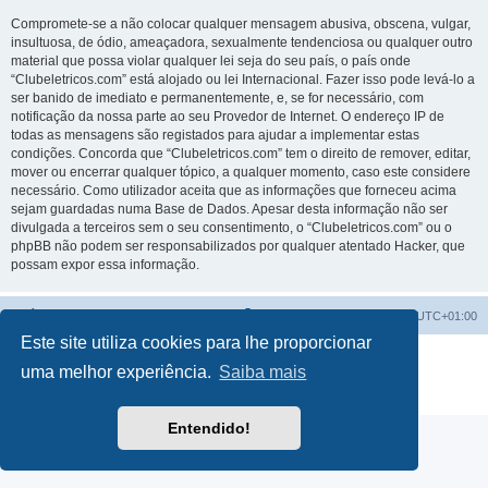
Compromete-se a não colocar qualquer mensagem abusiva, obscena, vulgar,
insultuosa, de ódio, ameaçadora, sexualmente tendenciosa ou qualquer outro
material que possa violar qualquer lei seja do seu país, o país onde
“Clubeletricos.com” está alojado ou lei Internacional. Fazer isso pode levá-lo a
ser banido de imediato e permanentemente, e, se for necessário, com
notificação da nossa parte ao seu Provedor de Internet. O endereço IP de
todas as mensagens são registados para ajudar a implementar estas
condições. Concorda que “Clubeletricos.com” tem o direito de remover, editar,
mover ou encerrar qualquer tópico, a qualquer momento, caso este considere
necessário. Como utilizador aceita que as informações que forneceu acima
sejam guardadas numa Base de Dados. Apesar desta informação não ser
divulgada a terceiros sem o seu consentimento, o “Clubeletricos.com” ou o
phpBB não podem ser responsabilizados por qualquer atentado Hacker, que
possam expor essa informação.
Índice do Fórum
O Fuso Horário do Fórum é
UTC+01:00
Este site utiliza cookies para lhe proporcionar
Desenvolvido por
phpBB
® Forum Software © phpBB Limited
uma melhor experiência.
Saiba mais
Traduzido por:
phpBB Portugal
Privacidade
|
Termos
Entendido!