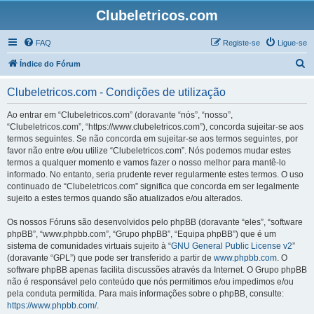
Clubeletricos.com
FAQ
Registe-se
Ligue-se
P
Índice do Fórum
e
Clubeletricos.com - Condições de utilização
s
q
Ao entrar em “Clubeletricos.com” (doravante “nós”, “nosso”,
“Clubeletricos.com”, “https://www.clubeletricos.com”), concorda sujeitar-se aos
u
termos seguintes. Se não concorda em sujeitar-se aos termos seguintes, por
i
favor não entre e/ou utilize “Clubeletricos.com”. Nós podemos mudar estes
termos a qualquer momento e vamos fazer o nosso melhor para mantê-lo
s
informado. No entanto, seria prudente rever regularmente estes termos. O uso
a
continuado de “Clubeletricos.com” significa que concorda em ser legalmente
sujeito a estes termos quando são atualizados e/ou alterados.
r
Os nossos Fóruns são desenvolvidos pelo phpBB (doravante “eles”, “software
phpBB”, “www.phpbb.com”, “Grupo phpBB”, “Equipa phpBB”) que é um
sistema de comunidades virtuais sujeito à “
GNU General Public License v2
”
(doravante “GPL”) que pode ser transferido a partir de
www.phpbb.com
. O
software phpBB apenas facilita discussões através da Internet. O Grupo phpBB
não é responsável pelo conteúdo que nós permitimos e/ou impedimos e/ou
pela conduta permitida. Para mais informações sobre o phpBB, consulte:
https://www.phpbb.com/
.