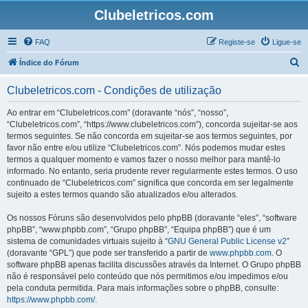
Clubeletricos.com
FAQ
Registe-se
Ligue-se
P
Índice do Fórum
e
Clubeletricos.com - Condições de utilização
s
q
Ao entrar em “Clubeletricos.com” (doravante “nós”, “nosso”,
“Clubeletricos.com”, “https://www.clubeletricos.com”), concorda sujeitar-se aos
u
termos seguintes. Se não concorda em sujeitar-se aos termos seguintes, por
i
favor não entre e/ou utilize “Clubeletricos.com”. Nós podemos mudar estes
termos a qualquer momento e vamos fazer o nosso melhor para mantê-lo
s
informado. No entanto, seria prudente rever regularmente estes termos. O uso
a
continuado de “Clubeletricos.com” significa que concorda em ser legalmente
sujeito a estes termos quando são atualizados e/ou alterados.
r
Os nossos Fóruns são desenvolvidos pelo phpBB (doravante “eles”, “software
phpBB”, “www.phpbb.com”, “Grupo phpBB”, “Equipa phpBB”) que é um
sistema de comunidades virtuais sujeito à “
GNU General Public License v2
”
(doravante “GPL”) que pode ser transferido a partir de
www.phpbb.com
. O
software phpBB apenas facilita discussões através da Internet. O Grupo phpBB
não é responsável pelo conteúdo que nós permitimos e/ou impedimos e/ou
pela conduta permitida. Para mais informações sobre o phpBB, consulte:
https://www.phpbb.com/
.