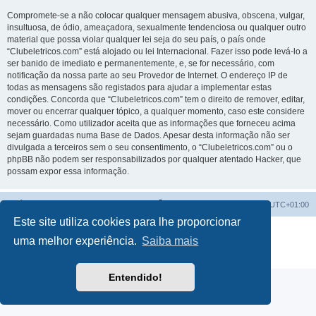
Compromete-se a não colocar qualquer mensagem abusiva, obscena, vulgar,
insultuosa, de ódio, ameaçadora, sexualmente tendenciosa ou qualquer outro
material que possa violar qualquer lei seja do seu país, o país onde
“Clubeletricos.com” está alojado ou lei Internacional. Fazer isso pode levá-lo a
ser banido de imediato e permanentemente, e, se for necessário, com
notificação da nossa parte ao seu Provedor de Internet. O endereço IP de
todas as mensagens são registados para ajudar a implementar estas
condições. Concorda que “Clubeletricos.com” tem o direito de remover, editar,
mover ou encerrar qualquer tópico, a qualquer momento, caso este considere
necessário. Como utilizador aceita que as informações que forneceu acima
sejam guardadas numa Base de Dados. Apesar desta informação não ser
divulgada a terceiros sem o seu consentimento, o “Clubeletricos.com” ou o
phpBB não podem ser responsabilizados por qualquer atentado Hacker, que
possam expor essa informação.
Índice do Fórum
O Fuso Horário do Fórum é
UTC+01:00
Este site utiliza cookies para lhe proporcionar
Desenvolvido por
phpBB
® Forum Software © phpBB Limited
uma melhor experiência.
Saiba mais
Traduzido por:
phpBB Portugal
Privacidade
|
Termos
Entendido!