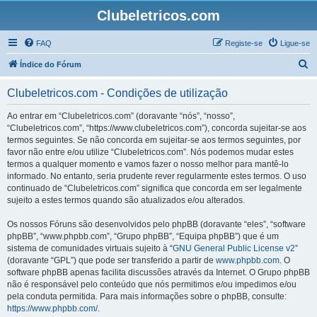
Clubeletricos.com
FAQ
Registe-se
Ligue-se
P
Índice do Fórum
e
Clubeletricos.com - Condições de utilização
s
q
Ao entrar em “Clubeletricos.com” (doravante “nós”, “nosso”,
“Clubeletricos.com”, “https://www.clubeletricos.com”), concorda sujeitar-se aos
u
termos seguintes. Se não concorda em sujeitar-se aos termos seguintes, por
i
favor não entre e/ou utilize “Clubeletricos.com”. Nós podemos mudar estes
termos a qualquer momento e vamos fazer o nosso melhor para mantê-lo
s
informado. No entanto, seria prudente rever regularmente estes termos. O uso
a
continuado de “Clubeletricos.com” significa que concorda em ser legalmente
sujeito a estes termos quando são atualizados e/ou alterados.
r
Os nossos Fóruns são desenvolvidos pelo phpBB (doravante “eles”, “software
phpBB”, “www.phpbb.com”, “Grupo phpBB”, “Equipa phpBB”) que é um
sistema de comunidades virtuais sujeito à “
GNU General Public License v2
”
(doravante “GPL”) que pode ser transferido a partir de
www.phpbb.com
. O
software phpBB apenas facilita discussões através da Internet. O Grupo phpBB
não é responsável pelo conteúdo que nós permitimos e/ou impedimos e/ou
pela conduta permitida. Para mais informações sobre o phpBB, consulte:
https://www.phpbb.com/
.