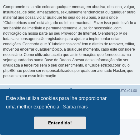
Compromete-se a não colocar qualquer mensagem abusiva, obscena, vulgar,
insultuosa, de ódio, ameaçadora, sexualmente tendenciosa ou qualquer outro
material que possa violar qualquer lei seja do seu país, o país onde
“Clubeletricos.com” está alojado ou lei Internacional. Fazer isso pode levá-lo a
ser banido de imediato e permanentemente, e, se for necessário, com
notificação da nossa parte ao seu Provedor de Internet. O endereço IP de
todas as mensagens são registados para ajudar a implementar estas
condições. Concorda que “Clubeletricos.com” tem o direito de remover, editar,
mover ou encerrar qualquer tópico, a qualquer momento, caso este considere
necessário. Como utilizador aceita que as informações que forneceu acima
sejam guardadas numa Base de Dados. Apesar desta informação não ser
divulgada a terceiros sem o seu consentimento, o “Clubeletricos.com” ou o
phpBB não podem ser responsabilizados por qualquer atentado Hacker, que
possam expor essa informação.
Índice do Fórum
O Fuso Horário do Fórum é
UTC+01:00
Este site utiliza cookies para lhe proporcionar
Desenvolvido por
phpBB
® Forum Software © phpBB Limited
uma melhor experiência.
Saiba mais
Traduzido por:
phpBB Portugal
Privacidade
|
Termos
Entendido!